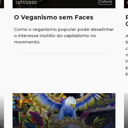
Cultura
13/11/2020
O Veganismo sem Faces
Como o veganismo popular pode desalinhar
o interesse insólito do capitalismo no
A
movimento.
f
c
i
p
p