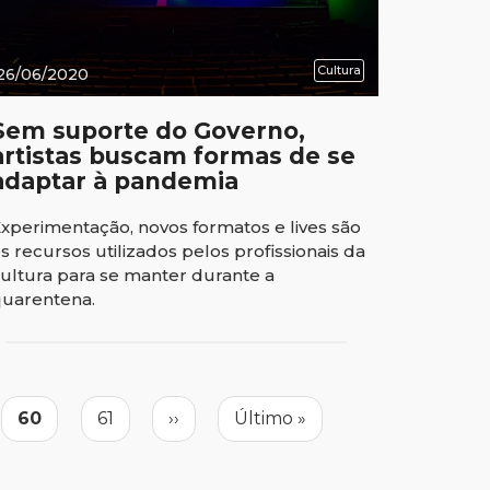
Cultura
26/06/2020
Sem suporte do Governo,
artistas buscam formas de se
adaptar à pandemia
xperimentação, novos formatos e lives são
s recursos utilizados pelos profissionais da
ultura para se manter durante a
uarentena.
Página
60
Page
61
Próxima
››
Última
Último »
atual
página
página