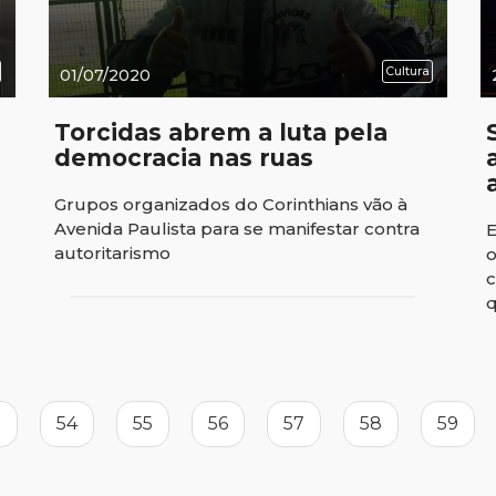
Cultura
01/07/2020
Torcidas abrem a luta pela
democracia nas ruas
Grupos organizados do Corinthians vão à
Avenida Paulista para se manifestar contra
E
autoritarismo
o
c
q
age
3
Page
54
Page
55
Page
56
Page
57
Page
58
Page
59