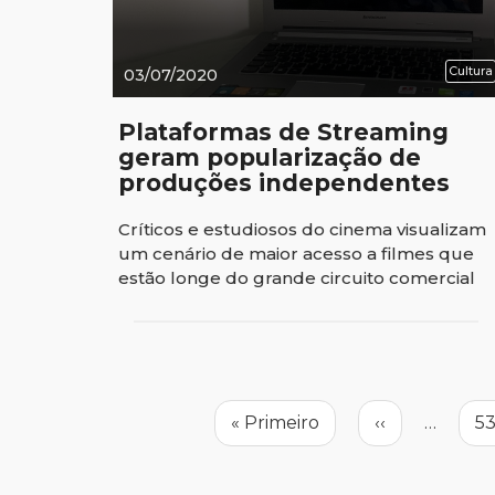
Cultura
03/07/2020
Plataformas de Streaming
geram popularização de
produções independentes
Críticos e estudiosos do cinema visualizam
um cenário de maior acesso a filmes que
estão longe do grande circuito comercial
Paginação
Primeira
« Primeiro
Página
‹‹
…
P
5
página
anterior