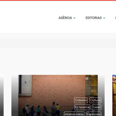
Main
AGÊNCIA
EDITORIAS
navigation
Cidades
Cultura
Economia
Geral
Internacional
Especiais