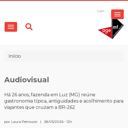
Pular
para
Login
Registrar
o
Main
conteúdo
principal
navigation
Trilha
Início
de
navegação
Audiovisual
Há 26 anos, fazenda em Luz (MG) reúne
gastronomia típica, antiguidades e acolhimento para
viajantes que cruzam a BR-262
por
Laura Petroucic
|
28/05/2026 - 12h