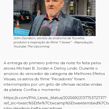
John Davidson, ativista da síndrome de Tourette,
produtor e inspiração do filme “I Swear” - Reprodução:
Youtube: The Upcoming
A entrega do primeiro prêmio da noite foi feita pelos 
atores Michael B. Jordan e Delroy Lindo. Durante o 
anúncio do vencedor da categoria de Melhores Efeitos 
Visuais, os astros do filme “Pecadores” foram 
interrompidos por um grito de ofensas racistas vindas 
da plateia. Confira o momento: 
https://x.com/Phil_Lewis_/status/2025692213775372737?
ref_src=twsrc%5Etfw%7Ctwcamp%5Etweetembed%7Ctw
john-davidson-bafta-pecadores