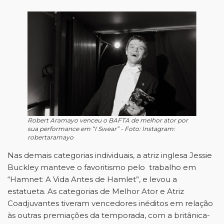
Robert Aramayo venceu o BAFTA de melhor ator por
sua performance em “I Swear” - Foto: Instagram:
robertaramayo
Nas demais categorias individuais, a atriz inglesa Jessie 
Buckley manteve o favoritismo pelo  trabalho em 
“Hamnet: A Vida Antes de Hamlet”, e levou a 
estatueta. As categorias de Melhor Ator e Atriz 
Coadjuvantes tiveram vencedores inéditos em relação 
às outras premiações da temporada, com a britânica-