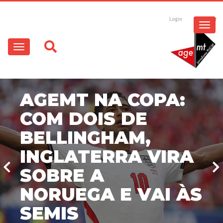
ESPECIAIS
Pular
para
Login
Registrar
o
MULTIMÍDIA
Main
conteúdo
principal
navigation
OPINIÃO
AGEMT NA COPA:
COM DOIS DE
BELLINGHAM,
INGLATERRA VIRA
SOBRE A
NORUEGA E VAI ÀS
SEMIS