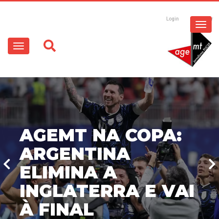
ESPECIAIS
Pular
para
Login
Registrar
o
MULTIMÍDIA
Main
conteúdo
principal
navigation
OPINIÃO
AGEMT NA COPA:
ARGENTINA
LEBRON JAMES É
ELIMINA A
O NOVO JOGADOR
INGLATERRA E VAI
DOS 76ERS
À FINAL