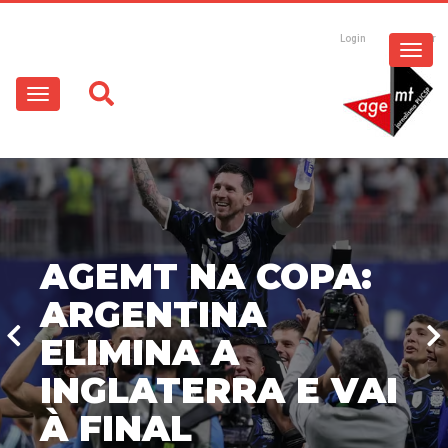
ESPECIAIS
Pular
para
Login
Registrar
o
MULTIMÍDIA
Main
conteúdo
principal
navigation
OPINIÃO
AGEMT NA COPA:
ARGENTINA
ELIMINA A
INGLATERRA E VAI
À FINAL