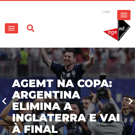
ESPECIAIS
Pular
para
Login
Registrar
o
MULTIMÍDIA
Main
conteúdo
principal
navigation
OPINIÃO
AGEMT NA COPA:
ARGENTINA
ELIMINA A
INGLATERRA E VAI
À FINAL