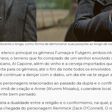
 durante o longa, como forma de demonstrar suas posições ao longo da na
 elenco principal os gêmeos Fumaça e Fuligem, ambos inte
êmeos, o terreno que foi comprado de um senhor envolvido
cano, Al Capone, além do vinho e a cerveja importados qu
orta para os gêmeos, até o fim da noite todos os envolvidos
continuar a dançar com o diabo, um dia ele vai te seguir a
s personagens relacionados ao passado da dupla e o confli
ld), irmã de criação e Annie (Wunmi Mosaku), curandeira loc
amente bem pensado.
 a dualidade entre a religião e o conformismo, na qual, p
s a chegada do personagem Remmick (Jack O'Connell). O rotei