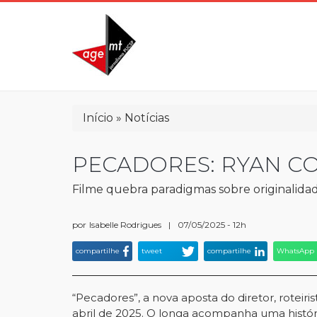
Pular
para
o
conteúdo
principal
Trilha
Início
Notícias
de
navegação
PECADORES: RYAN CO
Filme quebra paradigmas sobre originalida
por
Isabelle Rodrigues
|
07/05/2025 - 12h
compartilhe
tweet
compartilhe
WhatsApp
“Pecadores”, a nova aposta do diretor, roteir
abril de 2025. O longa acompanha uma históri