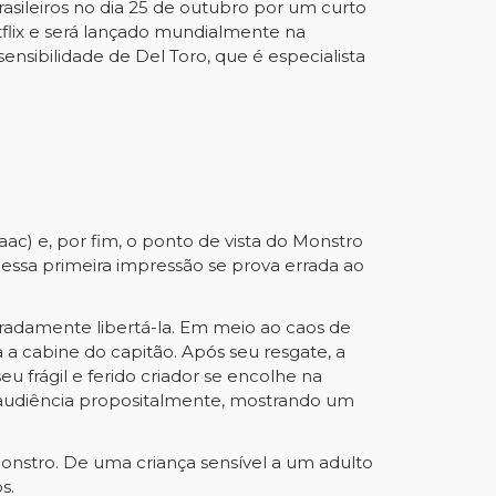
rasileiros no dia 25 de outubro por um curto
tflix e será lançado mundialmente na
nsibilidade de Del Toro, que é especialista
aac) e, por fim, o ponto de vista do Monstro
 essa primeira impressão se prova errada ao
radamente libertá-la. Em meio ao caos de
a cabine do capitão. Após seu resgate, a
 frágil e ferido criador se encolhe na
a audiência propositalmente, mostrando um
 Monstro. De uma criança sensível a um adulto
s.