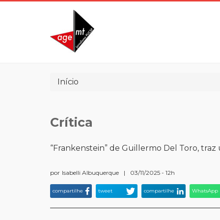
Pular
para
o
conteúdo
principal
Trilha
Início
de
navegação
Crítica
“Frankenstein” de Guillermo Del Toro, traz 
por
Isabelli Albuquerque
|
03/11/2025 - 12h
compartilhe
tweet
compartilhe
WhatsApp