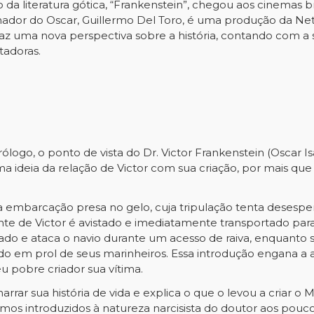
da literatura gótica, “Frankenstein”, chegou aos cinemas b
nhador do Oscar, Guillermo Del Toro, é uma produção da Ne
z uma nova perspectiva sobre a história, contando com a se
tadoras.
ólogo, o ponto de vista do Dr. Victor Frankenstein (Oscar Is
ma ideia da relação de Victor com sua criação, por mais que
a embarcação presa no gelo, cuja tripulação tenta desespe
e de Victor é avistado e imediatamente transportado para 
do e ataca o navio durante um acesso de raiva, enquanto seu
cado em prol de seus marinheiros. Essa introdução engana 
u pobre criador sua vítima.
arrar sua história de vida e explica o que o levou a criar o
os introduzidos à natureza narcisista do doutor aos pouco