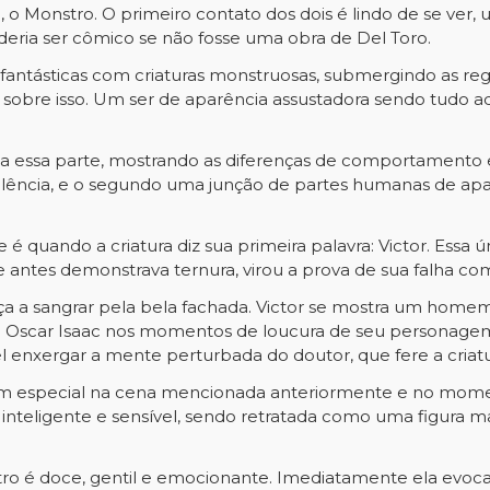
a, o Monstro. O primeiro contato dos dois é lindo de se ve
deria ser cômico se não fosse uma obra de Del Toro.
 fantásticas com criaturas monstruosas, submergindo as re
 é sobre isso. Um ser de aparência assustadora sendo tudo 
da essa parte, mostrando as diferenças de comportamento 
olência, e o segundo uma junção de partes humanas de ap
 é quando a criatura diz sua primeira palavra: Victor. Essa
ue antes demonstrava ternura, virou a prova de sua falha co
 a sangrar pela bela fachada. Victor se mostra um homem 
de Oscar Isaac nos momentos de loucura de seu personagem
el enxergar a mente perturbada do doutor, que fere a criat
m especial na cena mencionada anteriormente e no momen
inteligente e sensível, sendo retratada como uma figura 
ro é doce, gentil e emocionante. Imediatamente ela evoc