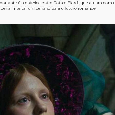
mportante é a química entre Goth e Elordi, que atuam com u
 cena: montar um cenário para o futuro romance.