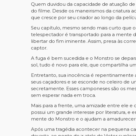
Quem duvidou da capacidade de atuação de E
do filme. Desde os maneirismos da criatura 
que cresce por seu criador ao longo da pelícu
Seu capítulo, mesmo sendo mais curto que o
telespectador é transportado para a mente d
libertar do fim iminente. Assim, presa às cor
captor.
A fuga é bem sucedida e o Monstro se depara 
sol, tudo é novo para ele, que compartilha u
Entretanto, sua inocência é repentinamente 
seus caçadores e se esconde no celeiro de u
secretamente. Esses camponeses são os mesm
sem esperar nada em troca.
Mais para a frente, uma amizade entre ele e o
possui um grande interesse por literatura, e 
mente do Monstro e o ajudam a amadurecer
Após uma tragédia acontecer na pequena casa,
devasta, ao ponto de ir atrás de Victor supl