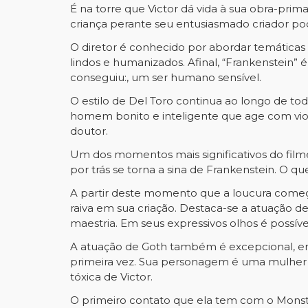
É na torre que Victor dá vida à sua obra-prim
criança perante seu entusiasmado criador po
O diretor é conhecido por abordar temáticas
lindos e humanizados. Afinal, “Frankenstein”
conseguiu:, um ser humano sensível.
O estilo de Del Toro continua ao longo de to
homem bonito e inteligente que age com vi
doutor.
Um dos momentos mais significativos do filme
por trás se torna a sina de Frankenstein. O q
A partir deste momento que a loucura começa
raiva em sua criação. Destaca-se a atuação 
maestria. Em seus expressivos olhos é possív
A atuação de Goth também é excepcional, e
primeira vez. Sua personagem é uma mulher 
tóxica de Victor.
O primeiro contato que ela tem com o Monst