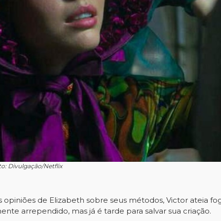
o: Divulgação/Netflix
 opiniões de Elizabeth sobre seus métodos, Victor ateia fog
ente arrependido, mas já é tarde para salvar sua criação.