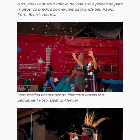
o sol, mas captura o reflexo da vida que é planejada para
muitos: os prédios comerciais da grande São Paulo.
Foto: Beatriz Alencar
Sem medos bestas: sendo feliz com coisas tão
pequenas |
Foto: Beatriz Alencar