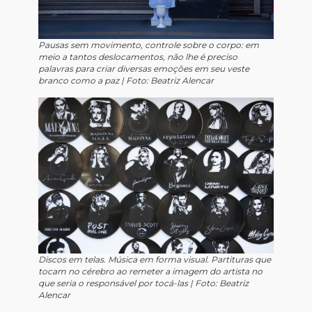
Pausas sem movimento, controle sobre o corpo: em
meio a tantos deslocamentos, não lhe é preciso
palavras para criar diversas emoções em seu veste
branco como a paz |
Foto: Beatriz Alencar
Discos em telas. Música em forma visual. Partituras que
tocam no cérebro ao remeter a imagem do artista no
que seria o responsável por tocá-las |
Foto: Beatriz
Alencar