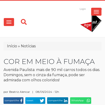
ESPECIAIS
Pular
para
Login
Registrar
o
MULTIMÍDIA
Main
conteúdo
principal
navigation
OPINIÃO
Trilha
Início
Notícias
de
navegação
COR EM MEIO À FUMAÇA
Avenida Paulista: mais de 90 mil carros todos os dias.
Domingos, sem o cinza da fumaça, pode ser
admirada com olhos coloridos!
por
Beatriz Alencar
|
08/05/2024 - 12h
compartilhe
tweet
compartilhe
WhatsApp