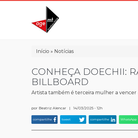
Pular
para
o
conteúdo
principal
Trilha
Início
Notícias
de
navegação
CONHEÇA DOECHII: 
BILLBOARD
Artista também é terceira mulher a vence
por
Beatriz Alencar
|
14/03/2025 - 12h
compartilhe
tweet
compartilhe
WhatsApp