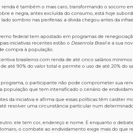
xa renda é também o mais caro, transformando o socorro e
bre e negra, antes excluída do consumo, está hoje subordin
 lado sombrio nas periferias: a dívida chegou antes da in
overno federal tem apostado em programas de renegociação
pais iniciativas recentes estão o
Desenrola Brasil
e a sua nov
de compra à população.
centiva brasileiros com renda de até cinco salários mínimo
s de até 90% do valor total e permite o uso de até 20% do
 do programa, o participante não pode comprometer sua ren
 população que tem intensificado o cenário de endividam
ites da iniciativa e afirma que essas políticas têm caráte
 até resolver uma circunstância particular num determinad
utro: ele tem cor, endereço e nome. E enquanto o debate 
 Romaro, o combate ao endividamento exige mais do que r