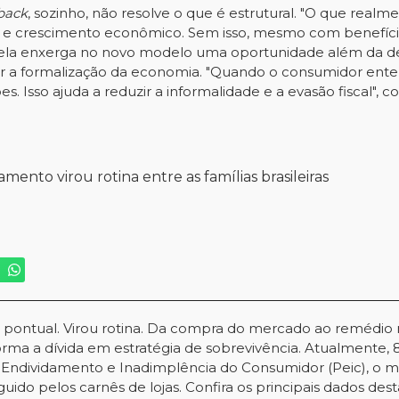
back
, sozinho, não resolve o que é estrutural. "O que real
onal e crescimento econômico. Sem isso, mesmo com benefíc
, ela enxerga no novo modelo uma oportunidade além da dev
liar a formalização da economia. "Quando o consumidor en
s. Isso ajuda a reduzir a informalidade e a evasão fiscal", co
ento virou rotina entre as famílias brasileiras
ha pontual. Virou rotina. Da compra do mercado ao remédio
orma a dívida em estratégia de sobrevivência. Atualmente, 8
Endividamento e Inadimplência do Consumidor (Peic), o mai
eguido pelos carnês de lojas. Confira os principais dados d