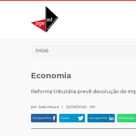
Pular
para
o
conteúdo
principal
Trilha
Início
de
navegação
Economia
Reforma tributária prevê devolução de imp
por
João Moura
|
22/05/2026 - 12h
compartilhe
tweet
compartilhe
WhatsApp