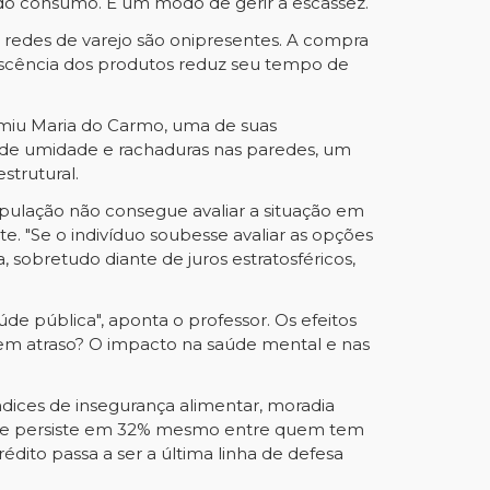
 do consumo. É um modo de gerir a escassez.
redes de varejo são onipresentes. A compra
lescência dos produtos reduz seu tempo de
miu Maria do Carmo, uma de suas
de umidade e rachaduras nas paredes, um
strutural.
opulação não consegue avaliar a situação em
e. "Se o indivíduo soubesse avaliar as opções
 sobretudo diante de juros estratosféricos,
e pública", aponta o professor. Os efeitos
 em atraso? O impacto na saúde mental e nas
dices de insegurança alimentar, moradia
a que persiste em 32% mesmo entre quem tem
dito passa a ser a última linha de defesa