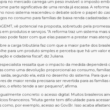
ompra no mercado carrega um peso invisível: o imposto emb
me parte significativa de uma renda já escassa. A reforma t
a no novo sistema reacendeu o debate sobre o papel do
ca
 pagos no consumo para famílias de baixa renda cadastradas
AGEMT, vê potencial na proposta, sobretudo pela promessa de
 em produtos e serviços. "A reforma traz um sistema mais 
isso pode fazer com que elas passem a prestar mais atençã
bre a carga tributária faz com que a maior parte dos brasi
olhe para um produto simples e perceba que há um valor e
ão e cidadania fiscal", diz Juliana.
 especialista ressalta que o impacto da medida dependerá 
as como uma devolução proporcional ao consumo, famílias
aída, segundo ela, está no desenho do sistema. Para que
s de maior renda precisaria ser revertida para as famílias
rio, o efeito tende a ser pequeno", afirma.
igualmente concreto: o acesso digital. Muitos brasileiros 
os financeiros. "Muita gente tem dificuldade para acessar s
os como, por exemplo, acesso ao Gov.Br. Isso acaba afastand