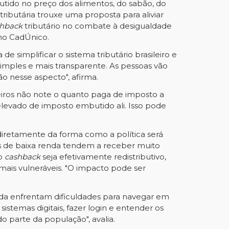
utido no preço dos alimentos, do sabão, do
ributária trouxe uma proposta para aliviar
shback
tributário no combate à desigualdade
 no CadÚnico.
 simplificar o sistema tributário brasileiro e
simples e mais transparente. As pessoas vão
o nesse aspecto", afirma.
leiros não note o quanto paga de imposto a
levado de imposto embutido ali. Isso pode
diretamente da forma como a política será
 de baixa renda tendem a receber muito
 o
cashback
seja efetivamente redistributivo,
 mais vulneráveis. "O impacto pode ser
ainda enfrentam dificuldades para navegar em
istemas digitais, fazer login e entender os
o parte da população", avalia.