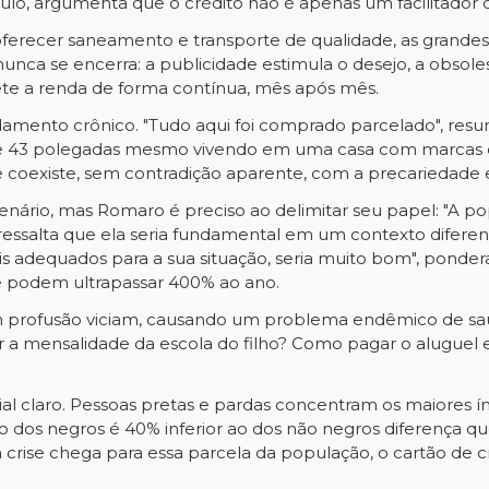
ulo, argumenta que o crédito não é apenas um facilitador
erecer saneamento e transporte de qualidade, as grandes 
nunca se encerra: a publicidade estimula o desejo, a obso
te a renda de forma contínua, mês após mês.
mento crônico. "Tudo aqui foi comprado parcelado", resu
 de 43 polegadas mesmo vivendo em uma casa com marcas 
 coexiste, sem contradição aparente, com a precariedade e
enário, mas Romaro é preciso ao delimitar seu papel: "A p
ressalta que ela seria fundamental em um contexto diferent
 adequados para a sua situação, seria muito bom", pondera,
ue podem ultrapassar 400% ao ano.
m profusão viciam, causando um problema endêmico de saúd
r a mensalidade da escola do filho? Como pagar o aluguel
l claro. Pessoas pretas e pardas concentram os maiores ín
io dos negros é 40% inferior ao dos não negros diferenç
crise chega para essa parcela da população, o cartão de cré