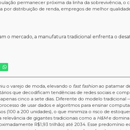
população permanecer próxima da linha da sobrevivência, o
ssa por distribuição de renda, empregos de melhor qualida
m o mercado, a manufatura tradicional enfrenta o desaf
efiniu o varejo de moda, elevando o
fast fashion
ao patamar de 
etários que decodificam tendências de redes sociais e com
apenas cinco a sete dias. Diferente do modelo tradicional
processo de usar dados e algoritmos para ensinar computad
isos (100 a 200 unidades), o que minimiza o risco de estoq
a relevância de gigantes tradicionais como a
H&M
e domina 
oximadamente R$1,93 trilhão) até 2034. Esse predomínio