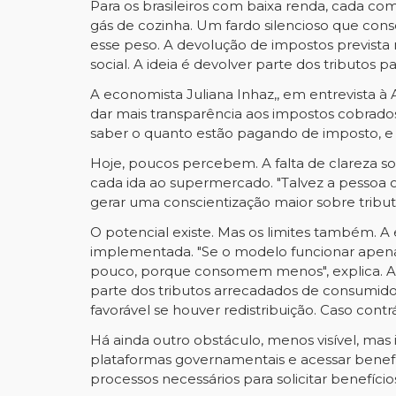
Para os brasileiros com baixa renda, cada c
gás de cozinha. Um fardo silencioso que conso
esse peso. A devolução de impostos previst
social. A ideia é devolver parte dos tributos
A economista Juliana Inhaz,, em entrevista à 
dar mais transparência aos impostos cobrados
saber o quanto estão pagando de imposto, e 
Hoje, poucos percebem. A falta de clareza so
cada ida ao supermercado. "Talvez a pessoa 
gerar uma conscientização maior sobre tributaç
O potencial existe. Mas os limites também. A
implementada. "Se o modelo funcionar apen
pouco, porque consomem menos", explica. A s
parte dos tributos arrecadados de consumidore
favorável se houver redistribuição. Caso contrá
Há ainda outro obstáculo, menos visível, mas 
plataformas governamentais e acessar benefíci
processos necessários para solicitar benefíci