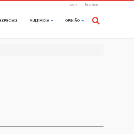
Login
Registrar
Header
ESPECIAIS
MULTIMÍDIA
OPINIÃO
Login