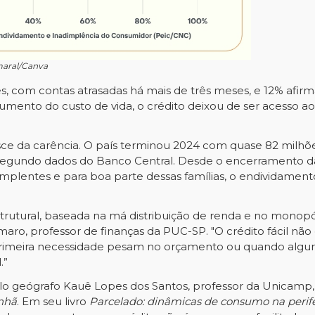
maral/Canva
s, com contas atrasadas há mais de três meses, e 12% afir
aumento do custo de vida, o crédito deixou de ser acesso 
 nasce da carência. O país terminou 2024 com quase 82 mil
 segundo dados do Banco Central. Desde o encerramento d
implentes e para boa parte dessas famílias, o endividamen
 estrutural, baseada na má distribuição de renda e no monop
maro, professor de finanças da PUC-SP. "O crédito fácil não 
e primeira necessidade pesam no orçamento ou quando al
.”
lo geógrafo Kauê Lopes dos Santos, professor da Unicamp, 
nhã
. Em seu livro
Parcelado: dinâmicas de consumo na perife