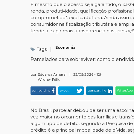
E mesmo que o acesso seja garantido, o
cash
renda, produtividade, qualificação profissi
comprometido", explica Juliana. Ainda assim
consumidor na fiscalização tributária e amp
tende a exigir mais transparência nas transaçõe
Economia
Tags:
Parcelados para sobreviver: como o endividam
por
Eduarda Amaral
|
22/05/2026 - 12h
Wildner Félix
compartilhe
tweet
compartilhe
WhatsApp
No Brasil, parcelar deixou de ser uma escol
vez maior no orçamento das famílias e transf
algum tipo de débito, segundo a Pesquisa de 
crédito é a principal modalidade de dívida, s