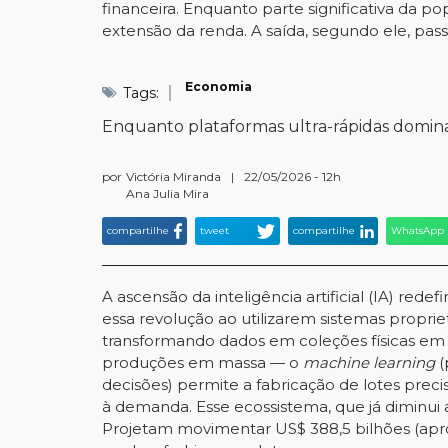
financeira. Enquanto parte significativa da 
extensão da renda. A saída, segundo ele, pa
Economia
Tags:
Enquanto plataformas ultra-rápidas domina
por
Victória Miranda
|
22/05/2026 - 12h
Ana Julia Mira
compartilhe
tweet
compartilhe
WhatsApp
A ascensão da inteligência artificial (IA) red
essa revolução ao utilizarem sistemas propri
transformando dados em coleções físicas em 
produções em massa — o
machine learning
(
decisões) permite a fabricação de lotes prec
à demanda. Esse ecossistema, que já diminui 
Projetam movimentar US$ 388,5 bilhões (apr