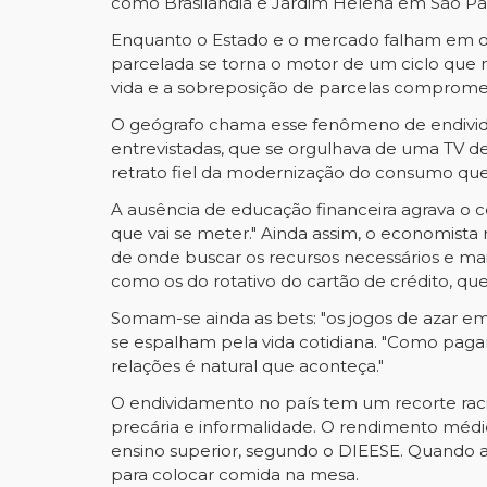
como Brasilândia e Jardim Helena em São Pa
Enquanto o Estado e o mercado falham em of
parcelada se torna o motor de um ciclo que 
vida e a sobreposição de parcelas comprome
O geógrafo chama esse fenômeno de endivida
entrevistadas, que se orgulhava de uma TV
retrato fiel da modernização do consumo que
A ausência de educação financeira agrava o c
que vai se meter." Ainda assim, o economista 
de onde buscar os recursos necessários e mais
como os do rotativo do cartão de crédito, q
Somam-se ainda as bets: "os jogos de azar e
se espalham pela vida cotidiana. "Como paga
relações é natural que aconteça."
O endividamento no país tem um recorte racia
precária e informalidade. O rendimento méd
ensino superior, segundo o DIEESE. Quando a 
para colocar comida na mesa.