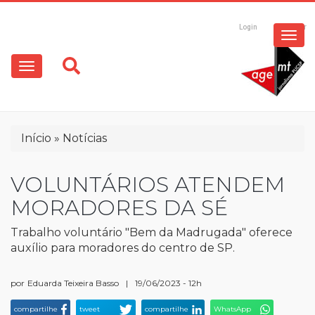
ESPECIAIS
Pular
para
Login
Registrar
o
MULTIMÍDIA
Main
conteúdo
principal
navigation
OPINIÃO
Trilha
Início
Notícias
de
navegação
VOLUNTÁRIOS ATENDEM
MORADORES DA SÉ
Trabalho voluntário "Bem da Madrugada" oferece
auxílio para moradores do centro de SP.
por
Eduarda Teixeira Basso
|
19/06/2023 - 12h
compartilhe
tweet
compartilhe
WhatsApp