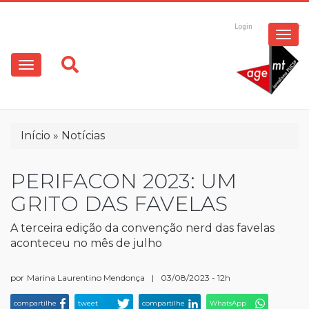
ESPECIAIS
Pular
para
Login
Registrar
o
MULTIMÍDIA
Main
conteúdo
principal
navigation
OPINIÃO
Trilha
Início
Notícias
de
navegação
PERIFACON 2023: UM
GRITO DAS FAVELAS
A terceira edição da convenção nerd das favelas
aconteceu no mês de julho
por
Marina Laurentino Mendonça
|
03/08/2023 - 12h
compartilhe
tweet
compartilhe
WhatsApp