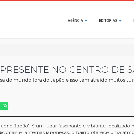
Main
AGÊNCIA
EDITORIAS
navigation
 PRESENTE NO CENTRO DE 
a do mundo fora do Japão e isso tem atraído muitos turi
eno Japão", é um lugar fascinante e vibrante localizado n
adicionais e lanternas japonesas, o bairro oferece uma at