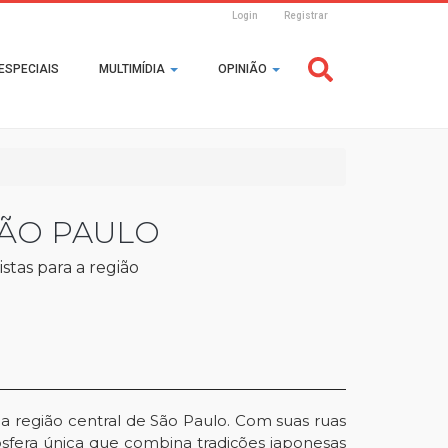
Login
Registrar
Header
ESPECIAIS
MULTIMÍDIA
OPINIÃO
Login
SÃO PAULO
stas para a região
a região central de São Paulo. Com suas ruas
mosfera única que combina tradições japonesas