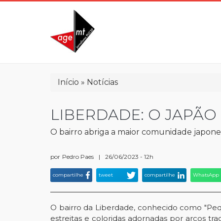
Pular
para
o
conteúdo
principal
Trilha
Início
Notícias
de
navegação
LIBERDADE: O JAPÃO
O bairro abriga a maior comunidade japones
por
Pedro Paes
|
26/06/2023 - 12h
compartilhe
tweet
compartilhe
WhatsApp
O bairro da Liberdade, conhecido como "Pequ
estreitas e coloridas adornadas por arcos tr