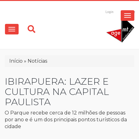
ESPECIAIS
Pular
para
Login
Registrar
o
MULTIMÍDIA
Main
conteúdo
principal
navigation
OPINIÃO
Trilha
Início
Notícias
de
navegação
IBIRAPUERA: LAZER E
CULTURA NA CAPITAL
PAULISTA
O Parque recebe cerca de 12 milhões de pessoas
por ano e é um dos principais pontos turísticos da
cidade