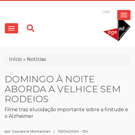
ESPECIAIS
Pular
para
Login
Registrar
o
MULTIMÍDIA
Main
conteúdo
principal
navigation
OPINIÃO
Trilha
Início
Notícias
de
navegação
DOMINGO À NOITE
ABORDA A VELHICE SEM
RODEIOS
Filme traz elucidação importante sobre a finitude e
o Alzheimer
por
Giovanna Montanhan
|
05/04/2024 - 12h