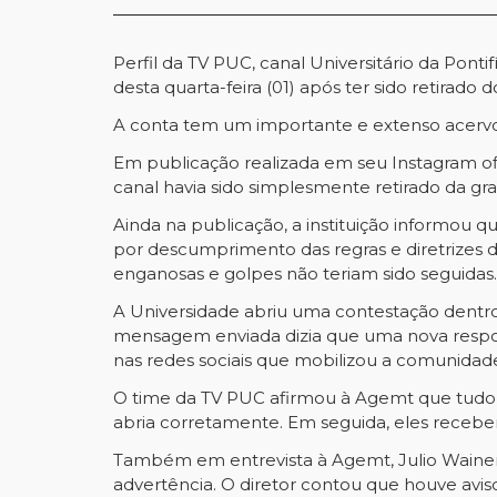
Perfil da TV PUC, canal Universitário da Pont
desta quarta-feira (01) após ter sido retirado 
A conta tem um importante e extenso acervo hi
Em publicação realizada em seu Instagram of
canal havia sido simplesmente retirado da g
Ainda na publicação, a instituição informou 
por descumprimento das regras e diretrizes d
enganosas e golpes não teriam sido seguidas.
A Universidade abriu uma contestação dentro
mensagem enviada dizia que uma nova respost
nas redes sociais que mobilizou a comunida
O time da TV PUC afirmou à Agemt que tudo 
abria corretamente. Em seguida, eles recebera
Também em entrevista à Agemt, Julio Wainer
advertência. O diretor contou que houve avis