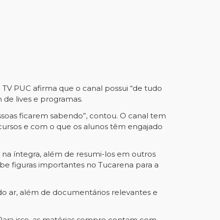
da TV PUC afirma que o canal possui “de tudo
m de lives e programas.
ssoas ficarem sabendo”, contou. O canal tem
 cursos e com o que os alunos têm engajado
na íntegra, além de resumi-los em outros
be figuras importantes no Tucarena para a
l do ar, além de documentários relevantes e
 Para isso, as matérias sempre contam com