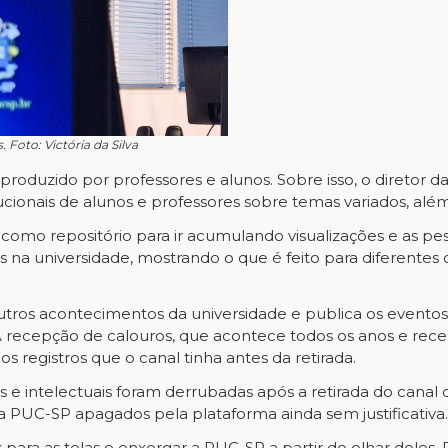
Foto: Victória da Silva
 produzido por professores e alunos. Sobre isso, o diretor 
ucionais de alunos e professores sobre temas variados, alé
como repositório para ir acumulando visualizações e as pe
na universidade, mostrando o que é feito para diferentes
os acontecimentos da universidade e publica os eventos 
 recepção de calouros, que acontece todos os anos e rece
 registros que o canal tinha antes da retirada.
es e intelectuais foram derrubadas após a retirada do cana
da PUC-SP apagados pela plataforma ainda sem justificativa.
ara as telas e enxergar a PUC-SP a partir do olhar deles.