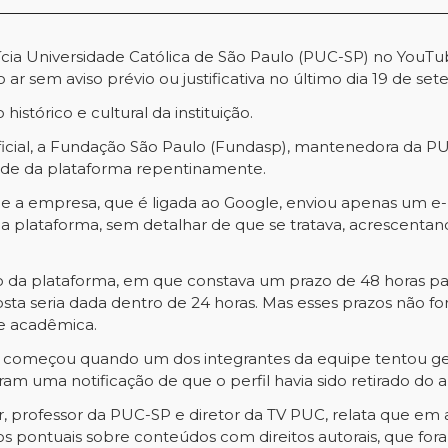
ifícia Universidade Católica de São Paulo (PUC-SP) no YouTu
do ar sem aviso prévio ou justificativa no último dia 19 de se
stórico e cultural da instituição.
icial, a Fundação São Paulo (Fundasp), mantenedora da P
rade da plataforma repentinamente.
que a empresa, que é ligada ao Google, enviou apenas um e-
a plataforma, sem detalhar de que se tratava, acrescentand
 da plataforma, em que constava um prazo de 48 horas pa
a seria dada dentro de 24 horas. Mas esses prazos não fo
de acadêmica.
começou quando um dos integrantes da equipe tentou gera
m uma notificação de que o perfil havia sido retirado do a
, professor da PUC-SP e diretor da TV PUC, relata que e
os pontuais sobre conteúdos com direitos autorais, que for