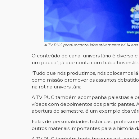
A TV PUC produz conteúdos ativamente há 14 anos. 
O conteúdo do canal universitário é diverso e
um pouco”, já que conta com trabalhos instit
“Tudo que nós produzimos, nós colocamos lá 
como missão promover os assuntos debatidos 
na rotina universitária.
A TV PUC também acompanha palestras e outr
vídeos com depoimentos dos participantes. A
abertura do semestre, é um exemplo dos vários
Falas de personalidades históricas, professor
outros materiais importantes para a história 
A TV PUC também tenta trazer os estudantes p