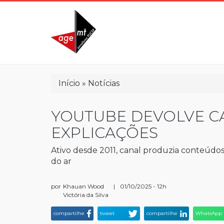
Pular
para
o
conteúdo
principal
Trilha
Início
Notícias
de
navegação
YOUTUBE DEVOLVE CA
EXPLICAÇÕES
Ativo desde 2011, canal produzia conteúdos 
do ar
por
Khauan Wood
|
01/10/2025 - 12h
Victória da Silva
compartilhe
tweet
compartilhe
WhatsApp