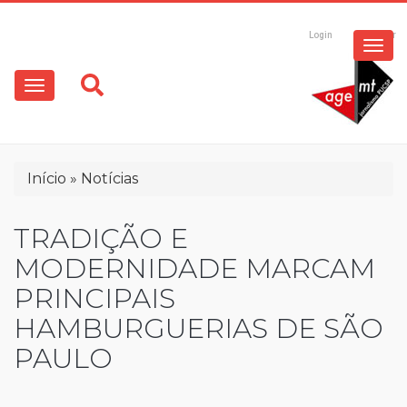
ESPECIAIS
Pular
para
Login
Registrar
o
MULTIMÍDIA
Main
conteúdo
principal
navigation
OPINIÃO
Trilha
Início
Notícias
de
navegação
TRADIÇÃO E
MODERNIDADE MARCAM
PRINCIPAIS
HAMBURGUERIAS DE SÃO
PAULO