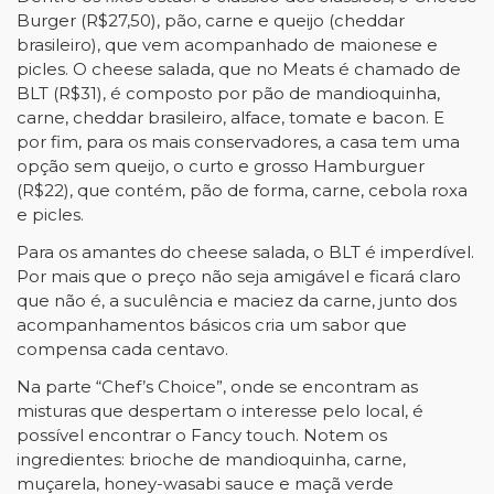
Burger (R$27,50), pão, carne e queijo (cheddar
brasileiro), que vem acompanhado de maionese e
picles. O cheese salada, que no Meats é chamado de
BLT (R$31), é composto por pão de mandioquinha,
carne, cheddar brasileiro, alface, tomate e bacon. E
por fim, para os mais conservadores, a casa tem uma
opção sem queijo, o curto e grosso Hamburguer
(R$22), que contém, pão de forma, carne, cebola roxa
e picles.
Para os amantes do cheese salada, o BLT é imperdível.
Por mais que o preço não seja amigável e ficará claro
que não é, a suculência e maciez da carne, junto dos
acompanhamentos básicos cria um sabor que
compensa cada centavo.
Na parte “Chef’s Choice”, onde se encontram as
misturas que despertam o interesse pelo local, é
possível encontrar o Fancy touch. Notem os
ingredientes: brioche de mandioquinha, carne,
muçarela, honey-wasabi sauce e maçã verde