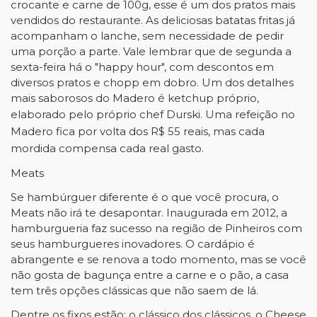
crocante e carne de 100g, esse é um dos pratos mais
vendidos do restaurante. As deliciosas batatas fritas já
acompanham o lanche, sem necessidade de pedir
uma porção a parte. Vale lembrar que de segunda a
sexta-feira há o "happy hour", com descontos em
diversos pratos e chopp em dobro. Um dos detalhes
mais saborosos do Madero é ketchup próprio,
elaborado pelo próprio chef Durski.
Uma refeição no
Madero fica por volta dos R$ 55 reais, mas cada
mordida compensa cada real gasto.
Meats
Se hambúrguer diferente é o que você procura, o
Meats não irá te desapontar. Inaugurada em 2012, a
hamburgueria faz sucesso na região de Pinheiros com
seus hamburgueres inovadores. O cardápio é
abrangente e se renova a todo momento, mas se você
não gosta de bagunça entre a carne e o pão, a casa
tem três opções clássicas que não saem de lá.
Dentre os fixos estão: o clássico dos clássicos, o Cheese