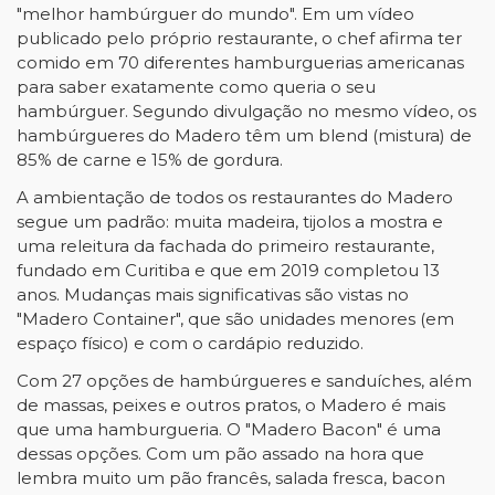
"melhor hambúrguer do mundo". Em um vídeo
publicado pelo próprio restaurante, o chef afirma ter
comido em 70 diferentes hamburguerias americanas
para saber exatamente como queria o seu
hambúrguer. Segundo divulgação no mesmo vídeo, os
hambúrgueres do Madero têm um blend (mistura) de
85% de carne e 15% de gordura.
A ambientação de todos os restaurantes do Madero
segue um padrão: muita madeira, tijolos a mostra e
uma releitura da fachada do primeiro restaurante,
fundado em Curitiba e que em 2019 completou 13
anos. Mudanças mais significativas são vistas no
"Madero Container", que são unidades menores (em
espaço físico) e com o cardápio reduzido.
Com 27 opções de hambúrgueres e sanduíches, além
de massas, peixes e outros pratos, o Madero é mais
que uma hamburgueria. O "Madero Bacon" é uma
dessas opções. Com um pão assado na hora que
lembra muito um pão francês, salada fresca, bacon