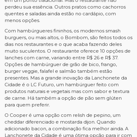
em um ponto tradicional. Mas o restaurante não
perdeu sua essência. Outros pratos como cachorros
quentes e saladas ainda estão no cardápio, com
menos opções.
Com hambúrgueres fininhos, os modernos smash
burguers, ou mais altos, o Bombom, são feitos todos os
dias nos restaurantes e o que acaba fazendo deles
muito suculentos. O restaurante oferece 10 opções de
lanches com carne, variando entre R$ 26 e R$ 37.
Opções de hambúrguer de grão de bico, frango,
burger veggie, falafel e salmão também estão
presentes. Mas a grande inovação da Lanchonete da
Cidade é o LC Futuro, um
ha
mbúrguer feito com
produtos naturais e vegetais mas com sabor e textura
de carne. Há também a opção de pão sem glúten
para quem preferir.
O Cooper é uma opção com relish de pepino, um
cheddar diferenciado e mostarda dijon. Quando
adicionado bacon, a combinação fica melhor ainda. A
Lanchonete da Cidade é uma ótima opção para ir com