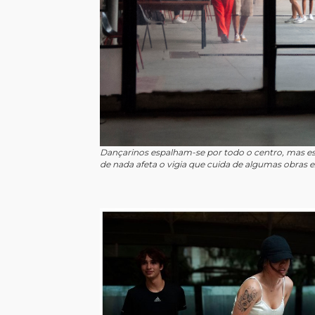
Dançarinos espalham-se por todo o centro, mas esp
de nada afeta o vigia que cuida de algumas obras e