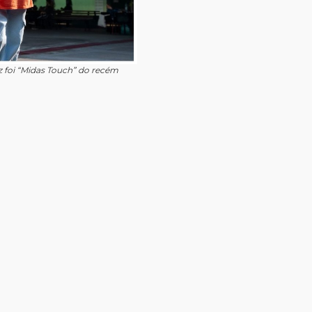
z foi “Midas Touch” do recém