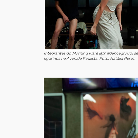
Integrantes do Morning Flare (@mfdancegroup) se
figurinos na Avenida Paulista. Foto: Natália Perez.