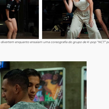
 divertem enquanto ensaiam uma coreografia do grupo de K-pop “NCT” pa