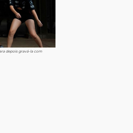
ra depois gravá-la com