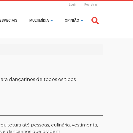
Login
Registrar
Header
ESPECIAIS
MULTIMÍDIA
OPINIÃO
Login
ara dançarinos de todos os tipos
quitetura até pessoas, culinária, vestimenta,
as e dançarinos que dividem