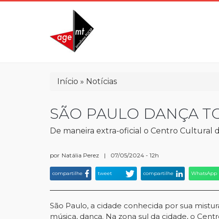
Pular
para
o
conteúdo
principal
Trilha
Início
Notícias
de
navegação
SÃO PAULO DANÇA T
De maneira extra-oficial o Centro Cultural
por
Natália Perez
|
07/05/2024 - 12h
compartilhe
tweet
compartilhe
WhatsApp
São Paulo, a cidade conhecida por sua mistura 
música, dança. Na zona sul da cidade, o Cent