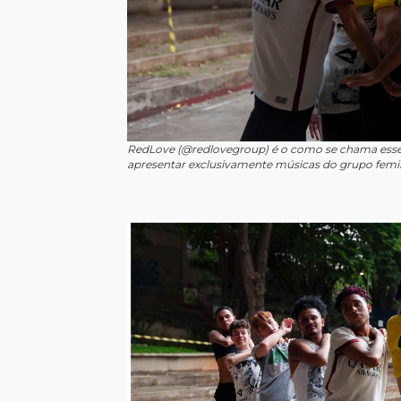
RedLove (@redlovegroup) é o como se chama esse 
apresentar exclusivamente músicas do grupo femini