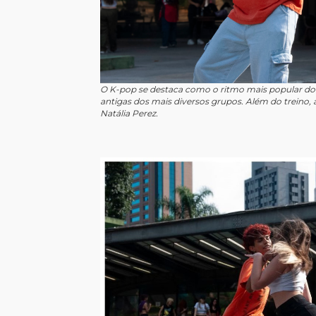
O K-pop se destaca como o ritmo mais popular do 
antigas dos mais diversos grupos. Além do treino, a
Natália Perez.