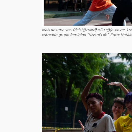
Mais de uma vez, Rick (@rrixrd) e Ju (@jc_cover_) 
estreado grupo feminino “Kiss of Life”. Foto: Natáli