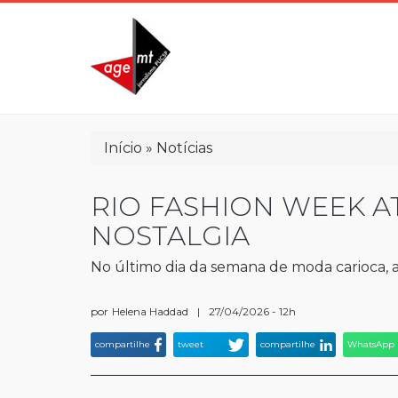
Pular
para
o
conteúdo
principal
Trilha
Início
Notícias
de
navegação
RIO FASHION WEEK A
NOSTALGIA
No último dia da semana de moda carioca, a
por
Helena Haddad
|
27/04/2026 - 12h
compartilhe
tweet
compartilhe
WhatsApp