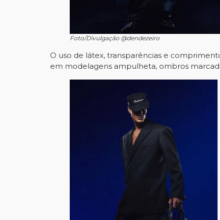
Foto/Divulgação @dendezeiro
O uso de látex, transparências e comprimento
em modelagens ampulheta, ombros marcados 