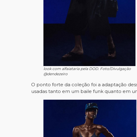
look com alfaiataria pela DOD. Foto/Divulgação
@dendezeiro
O ponto forte da coleção foi a adaptação dess
usadas tanto em um baile funk quanto em u