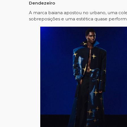
Dendezeiro
A marca baiana apostou no urbano, uma coleç
sobreposições e uma estética quase perform