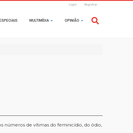
Login
Registrar
Header
ESPECIAIS
MULTIMÍDIA
OPINIÃO
Login
dos números de vítimas do feminicídio, do ódio,