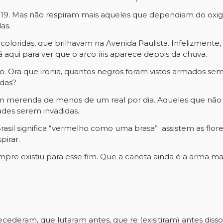
19. Mas não respiram mais aqueles que dependiam do oxigên
as.
coloridas, que brilhavam na Avenida Paulista. Infelizmente
á aqui para ver que o arco íris aparece depois da chuva.
do. Ora que ironia, quantos negros foram vistos armados s
idas?
m merenda de menos de um real por dia. Aqueles que não 
ades serem invadidas.
sil significa “vermelho como uma brasa” assistem as flor
pirar.
sempre existiu para esse fim. Que a caneta ainda é a arma
ederam, que lutaram antes, que re (exisitiram) antes disso 