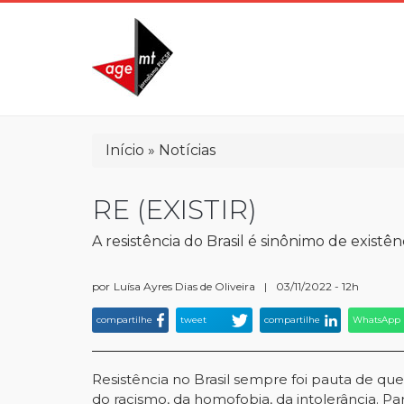
Pular
para
o
conteúdo
principal
Trilha
Início
Notícias
de
navegação
RE (EXISTIR)
A resistência do Brasil é sinônimo de existê
por
Luísa Ayres Dias de Oliveira
|
03/11/2022 - 12h
compartilhe
tweet
compartilhe
WhatsApp
Resistência no Brasil sempre foi pauta de quem
do racismo, da homofobia, da intolerância. Pa