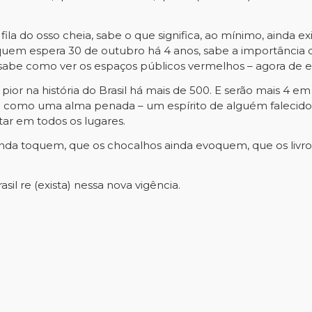
fila do osso cheia, sabe o que significa, ao mínimo, ainda 
 quem espera 30 de outubro há 4 anos, sabe a importância de 
e como ver os espaços públicos vermelhos – agora de esp
ior na história do Brasil há mais de 500. E serão mais 4 em
 como uma alma penada – um espírito de alguém falecido
ar em todos os lugares.
ainda toquem, que os chocalhos ainda evoquem, que os livr
il re (exista) nessa nova vigência.