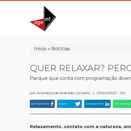
Pular
para
o
conteúdo
principal
Trilha
Início
Notícias
de
navegação
QUER RELAXAR? PER
Parque que conta com programação diversif
por
Ana Kézia de Andrade Carvalho
|
01/04/2022 - 12h
compartilhe
tweet
compartilhe
WhatsApp
Relaxamento, contato com a natureza, um 