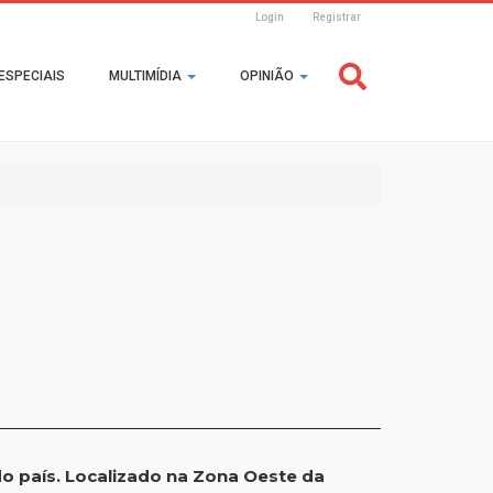
Login
Registrar
Header
ESPECIAIS
MULTIMÍDIA
OPINIÃO
Login
o país. Localizado na Zona Oeste da