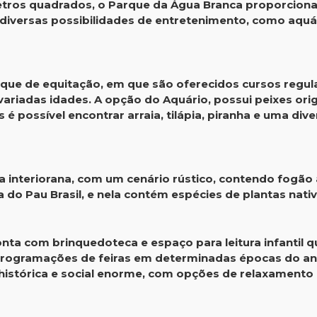
ros quadrados, o Parque da Água Branca proporciona la
 diversas possibilidades de entretenimento, como aquá
rque de equitação, em que são oferecidos cursos regula
variadas idades. A opção do Aquário, possui peixes orig
 é possível encontrar arraia, tilápia, piranha e uma di
 interiorana, com um cenário rústico, contendo fogão 
 do Pau Brasil, e nela contém espécies de plantas nati
ta com brinquedoteca e espaço para leitura infantil qu
gramações de feiras em determinadas épocas do ano,
istórica e social enorme, com opções de relaxamento e