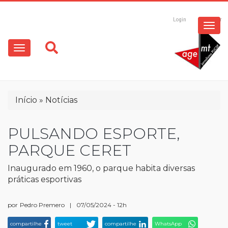
ESPECIAIS
Pular
para
Login
Registrar
o
MULTIMÍDIA
Main
conteúdo
principal
navigation
OPINIÃO
Trilha
Início
Notícias
de
navegação
PULSANDO ESPORTE,
PARQUE CERET
Inaugurado em 1960, o parque habita diversas
práticas esportivas
por
Pedro Premero
|
07/05/2024 - 12h
compartilhe
tweet
compartilhe
WhatsApp