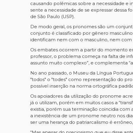
causando polêmicas sobre a necessidade e impo
sente a necessidade de se expressar dessa f
de São Paulo (USP).
De modo geral, os pronomes são um conjunto 
conjunto é classificado por gênero masculin
identificam nem com o masculino, nem com 
Os embates ocorrem a partir do momento em
professor, o problema começa na falta de i
assunto muito complexo”, e complementa “a 
No ano passado, o Museu da Língua Portugues
"todos" o "todes" como representação do pr
possível inserção na norma ortográfica padrã
Os apoiadores da utilização do pronome acre
já o utilizam, porém em muitos casos a “tran
existia, porém sua terminação coincidia com 
a inexistência de um pronome neutro nos dias 
ser uma herança do patriarcalismo é errôneo, 
“Mas apesar do preciosismo que eu disse ant