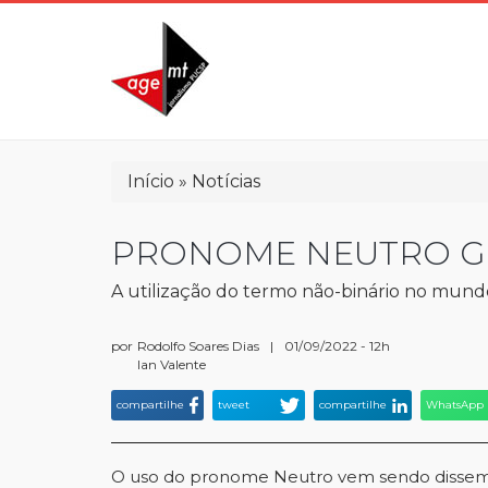
Pular
para
o
conteúdo
principal
Trilha
Início
Notícias
de
navegação
PRONOME NEUTRO GE
A utilização do termo não-binário no mundo
por
Rodolfo Soares Dias
|
01/09/2022 - 12h
Ian Valente
compartilhe
tweet
compartilhe
WhatsApp
O uso do pronome Neutro vem sendo dissemi