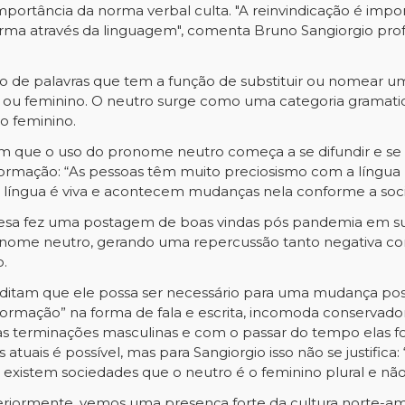
rtância da norma verbal culta. "A reinvindicação é importa
orma através da linguagem", comenta Bruno Sangiorgio prof
de palavras que tem a função de substituir ou nomear um s
o ou feminino. O neutro surge como uma categoria gramatic
o feminino.
 que o uso do pronome neutro começa a se difundir e se
nformação: “As pessoas têm muito preciosismo com a língu
língua é viva e acontecem mudanças nela conforme a socie
a fez uma postagem de boas vindas pós pandemia em suas r
onome neutro, gerando uma repercussão tanto negativa c
o.
ditam que ele possa ser necessário para uma mudança posit
sformação” na forma de fala e escrita, incomoda conservador
as terminações masculinas e com o passar do tempo elas fo
atuais é possível, mas para Sangiorgio isso não se justifica
existem sociedades que o neutro é o feminino plural e não 
eriormente, vemos uma presença forte da cultura norte-am