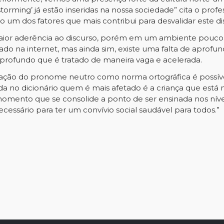
storming’ já estão inseridas na nossa sociedade” cita o pr
um dos fatores que mais contribui para desvalidar este di
ior aderência ao discurso, porém em um ambiente pouco pro
tado na internet, mas ainda sim, existe uma falta de apr
profundo que é tratado de maneira vaga e acelerada.
tação do pronome neutro como norma ortográfica é possí
a no dicionário quem é mais afetado é a criança que está 
momento que se consolide a ponto de ser ensinada nos níveis
ssário para ter um convívio social saudável para todos.”