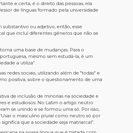
nte e certa, é o direito das pessoas, ela
essor de línguas formado pela universidade
ubstantivo ou adjetivo, então, esse
al que incluí diferentes gêneros que não se
 torna uma base de mudanças. Para o
a portuguesa, mesmo sem estudá-la, é um
dade a utiliza”.
edes sociais, utilizando além de "todas" e
omo positiva, sobre o questionamento de uma
iva de inclusão de minorias na sociedade e
es e estudiosos. No Latim o artigo neutro
ram se unindo e se formou uma só. Por isso,
: “Usar o masculino plural como neutro só por
significa que a sociedade seja matriarcal”.
ericana na nossa língua que é tratada com