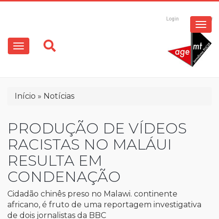
ESPECIAIS
Pular
para
Login
Registrar
o
MULTIMÍDIA
Main
conteúdo
principal
navigation
OPINIÃO
Trilha
Início
Notícias
de
navegação
PRODUÇÃO DE VÍDEOS
RACISTAS NO MALÁUI
RESULTA EM
CONDENAÇÃO
Cidadão chinês preso no Malawi. continente
africano, é fruto de uma reportagem investigativa
de dois jornalistas da BBC