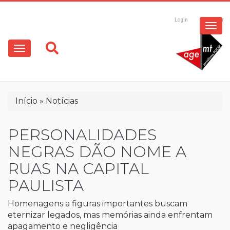
ESPECIAIS
Pular
para
Login
Registrar
o
MULTIMÍDIA
Main
conteúdo
principal
navigation
OPINIÃO
Trilha
Início
Notícias
de
navegação
PERSONALIDADES
NEGRAS DÃO NOME A
RUAS NA CAPITAL
PAULISTA
Homenagens a figuras importantes buscam
eternizar legados, mas memórias ainda enfrentam
apagamento e negligência