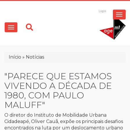
ESPECIAIS
Pular
para
Login
Registrar
o
MULTIMÍDIA
Main
conteúdo
principal
navigation
OPINIÃO
Trilha
Início
Notícias
de
navegação
"PARECE QUE ESTAMOS
VIVENDO A DÉCADA DE
1980, COM PAULO
MALUFF"
O diretor do Instituto de Mobilidade Urbana
Cidadeapé, Oliver Cauã, expõe os principais desafios
encontrados na luta por um deslocamento urbano