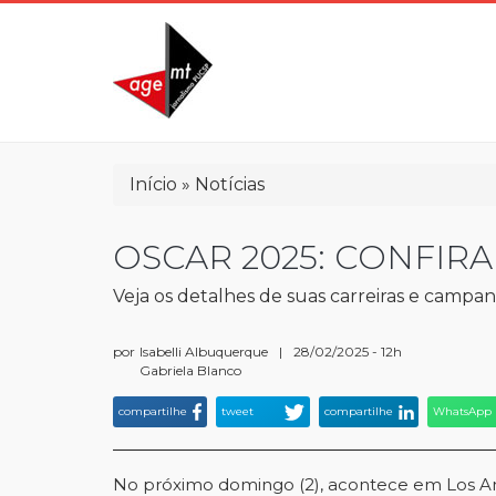
Pular
para
o
conteúdo
principal
Trilha
Início
Notícias
de
navegação
OSCAR 2025: CONFIRA
Veja os detalhes de suas carreiras e campa
por
Isabelli Albuquerque
|
28/02/2025 - 12h
Gabriela Blanco
compartilhe
tweet
compartilhe
WhatsApp
No próximo domingo (2), acontece em Los Ang