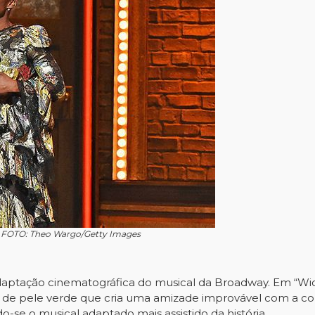
y. FOTO: Theo Wargo/Getty Images
adaptação cinematográfica do musical da Broadway. Em “Wick
de pele verde que cria uma amizade improvável com a cole
o-se o musical adaptado mais assistido da história.