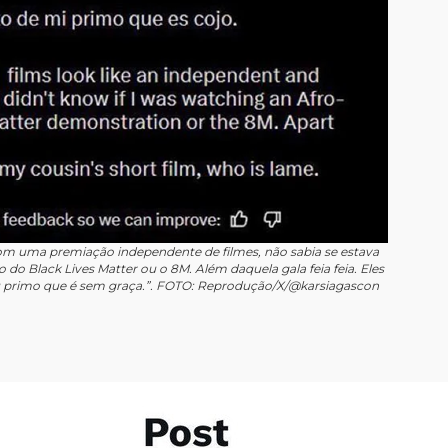
om uma premiação independente de filmes, não sabia se estava
o Black Lives Matter ou o 8M. Além daquela gala feia feia. Eles
 primo que é sem graça.”. FOTO: Reprodução/X/@karsiagascon