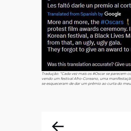
Tradução: “Cada vez mais os #Oscar se parecem c
vendo um festival Afro-Coreano, uma manifestação d
se esqueceram de dar um prêmio ao curta do meu