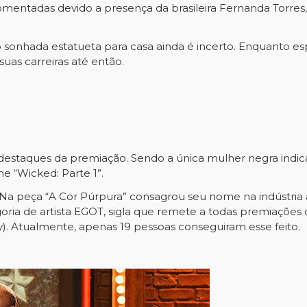
mentadas devido a presença da brasileira Fernanda Torres
tão sonhada estatueta para casa ainda é incerto. Enquanto 
uas carreiras até então.
destaques da premiação. Sendo a única mulher negra indicad
me “Wicked: Parte 1”.
al. Na peça “A Cor Púrpura” consagrou seu nome na indústri
goria de artista EGOT, sigla que remete a todas premiaçõe
. Atualmente, apenas 19 pessoas conseguiram esse feito.