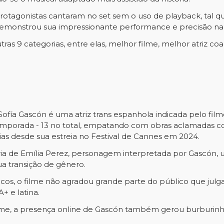
rotagonistas cantaram no set sem o uso de playback, tal qu
demonstrou sua impressionante performance e precisão na 
as 9 categorias, entre elas, melhor filme, melhor atriz coad
Sofía Gascón é uma atriz trans espanhola indicada pelo film
mporada - 13 no total, empatando com obras aclamadas c
sias desde sua estreia no Festival de Cannes em 2024.
ria de Emília Perez, personagem interpretada por Gascón, 
ua transição de gênero.
cos, o filme não agradou grande parte do público que jul
 e latina.
lme, a presença online de Gascón também gerou burburinh