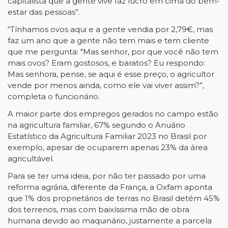
capitalista que a gente vive faz lucro em cima do bem-
estar das pessoas”.
“Tínhamos ovos aqui e a gente vendia por 2,79€, mas
faz um ano que a gente não tem mais e tem cliente
que me pergunta: "Mas senhor, por que você não tem
mais ovos? Eram gostosos, e baratos? Eu respondo:
Mas senhora, pense, se aqui é esse preço, o agricultor
vende por menos ainda, como ele vai viver assim?”,
completa o funcionário.
A maior parte dos empregos gerados no campo estão
na agricultura familiar, 67% segundo o Anuário
Estatístico da Agricultura Familiar 2023 no Brasil por
exemplo, apesar de ocuparem apenas 23% da área
agricultável.
Para se ter uma ideia, por não ter passado por uma
reforma agrária, diferente da França, a Oxfam aponta
que 1% dos proprietários de terras no Brasil detém 45%
dos terrenos, mas com baixíssima mão de obra
humana devido ao maquinário, justamente a parcela