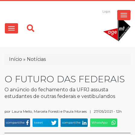
ESPECIAIS
Pular
para
Login
Registrar
o
MULTIMÍDIA
Main
conteúdo
principal
navigation
OPINIÃO
Trilha
Início
Notícias
de
navegação
O FUTURO DAS FEDERAIS
O anúncio do fechamento da UFRJ assusta
estudantes de outras federais e vestibulandos
por
Laura Mello, Marcela Foresti e Paula Moraes
|
27/05/2021 - 12h
compartilhe
tweet
compartilhe
WhatsApp