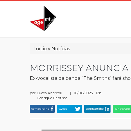
Pular
para
o
conteúdo
principal
Trilha
Início
Notícias
de
navegação
MORRISSEY ANUNCIA
Ex-vocalista da banda “The Smiths” fará s
por
Lucca Andreoli
|
16/06/2025 - 12h
Henrique Baptista
compartilhe
tweet
compartilhe
WhatsApp