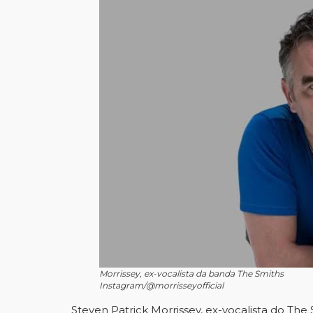
Morrissey, ex-vocalista da banda The Smiths
Instagram/@morrisseyofficial
Steven Patrick Morrissey, ex-vocalista do Th