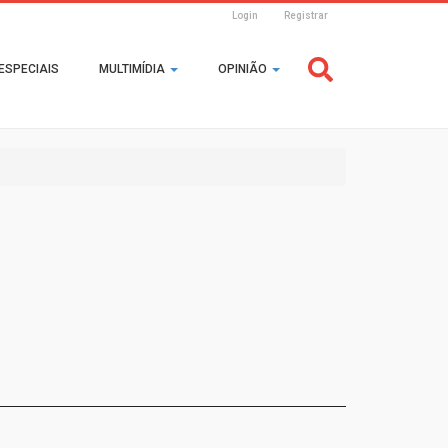
Login
Registrar
Header
ESPECIAIS
MULTIMÍDIA
OPINIÃO
Login