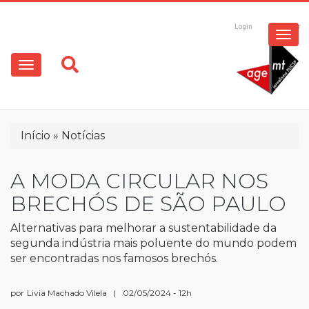
ESPECIAIS
Pular
para
Login
Registrar
o
MULTIMÍDIA
Main
conteúdo
principal
navigation
OPINIÃO
Trilha
Início
Notícias
de
navegação
A MODA CIRCULAR NOS
BRECHÓS DE SÃO PAULO
Alternativas para melhorar a sustentabilidade da
segunda indústria mais poluente do mundo podem
ser encontradas nos famosos brechós.
por
Livia Machado Vilela
|
02/05/2024 - 12h