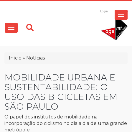
ESPECIAIS
Pular
para
Login
Registrar
o
MULTIMÍDIA
Main
conteúdo
principal
navigation
OPINIÃO
Trilha
Início
Notícias
de
navegação
MOBILIDADE URBANA E
SUSTENTABILIDADE: O
USO DAS BICICLETAS EM
SÃO PAULO
O papel dos institutos de mobilidade na
incorporação do ciclismo no dia a dia de uma grande
metrópole