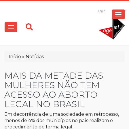
ESPECIAIS
Pular
para
Login
Registrar
o
MULTIMÍDIA
Main
conteúdo
principal
navigation
OPINIÃO
Trilha
Início
Notícias
de
navegação
MAIS DA METADE DAS
MULHERES NÃO TEM
ACESSO AO ABORTO
LEGAL NO BRASIL
Em decorrência de uma sociedade em retrocesso,
menos de 4% dos municípios no país realizam o
procedimento de forma legal