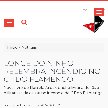
ESPECIAIS
Pular
para
Login
Registrar
o
MULTIMÍDIA
Main
conteúdo
principal
navigation
OPINIÃO
Trilha
Início
Notícias
de
navegação
LONGE DO NINHO
RELEMBRA INCÊNDIO NO
CT DO FLAMENGO
Novo livro de Daniela Arbex enche livraria de fãs e
militantes da causa no incêndio do CT do Flamengo
por
Beatriz Barboza
|
26/03/2024 - 12h