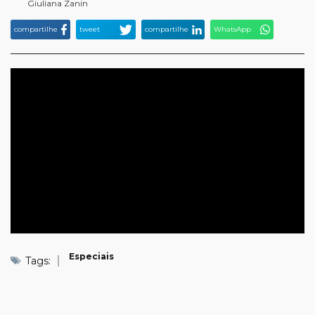
Giuliana Zanin
compartilhe
tweet
compartilhe
WhatsApp
Especiais
Tags: