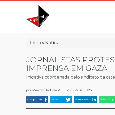
Pular
para
o
conteúdo
principal
Trilha
Início
Notícias
de
navegação
JORNALISTAS PROTES
IMPRENSA EM GAZA
Iniciativa coordenada pelo sindicato da cat
por
Marcelo Barbosa P.
|
29/08/2025 - 12h
compartilhe
tweet
compartilhe
WhatsApp