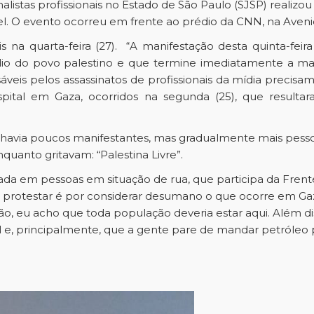
ornalistas profissionais no Estado de São Paulo (SJSP) reali
ael. O evento ocorreu em frente ao prédio da CNN, na Aveni
s na quarta-feira (27). “A manifestação desta quinta-fei
dio do povo palestino e que termine imediatamente a mata
nsáveis pelos assassinatos de profissionais da mídia precis
spital em Gaza, ocorridos na segunda (25), que resultar
, havia poucos manifestantes, mas gradualmente mais pesso
uanto gritavam: “Palestina Livre”.
lizada em pessoas em situação de rua, que participa da Fren
ir protestar é por considerar desumano o que ocorre em Ga
ão, eu acho que toda população deveria estar aqui. Além d
 e, principalmente, que a gente pare de mandar petróleo par