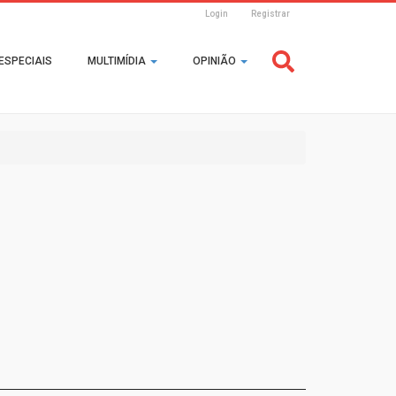
Login
Registrar
Header
ESPECIAIS
MULTIMÍDIA
OPINIÃO
Login