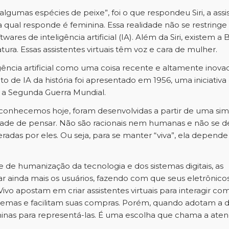
gumas espécies de peixe”, foi o que respondeu Siri, a assi
a qual responde é feminina. Essa realidade não se restring
ares de inteligência artificial (IA). Além da Siri, existem a 
tura. Essas assistentes virtuais têm voz e cara de mulher.
gência artificial como uma coisa recente e altamente inova
to de IA da história foi apresentado em 1956, uma iniciativ
 a Segunda Guerra Mundial.
e conhecemos hoje, foram desenvolvidas a partir de uma 
e de pensar. Não são racionais nem humanas e não se desen
das por eles. Ou seja, para se manter “viva”, ela depende
e humanização da tecnologia e dos sistemas digitais, as 
ar ainda mais os usuários, fazendo com que seus eletrônico
vo apostam em criar assistentes virtuais para interagir com 
emas e facilitam suas compras.
Porém, quando adotam a di
ninas para representá-las. É uma escolha que chama a aten