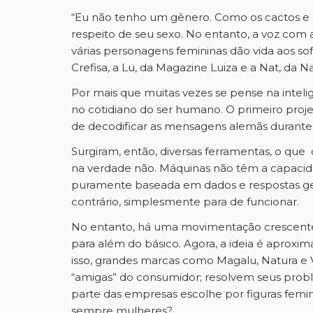
“Eu não tenho um gênero. Como os cactos e al
respeito de seu sexo. No entanto, a voz com 
várias personagens femininas dão vida aos softw
Crefisa, a Lu, da Magazine Luiza e a Nat, da Na
Por mais que muitas vezes se pense na inteli
no cotidiano do ser humano. O primeiro proje
de decodificar as mensagens alemãs durante
Surgiram, então, diversas ferramentas, o qu
na verdade não. Máquinas não têm a capacidad
puramente baseada em dados e respostas gera
contrário, simplesmente para de funcionar.
No entanto, há uma movimentação crescente d
para além do básico. Agora, a ideia é aproxim
isso, grandes marcas como Magalu, Natura e Vi
“amigas” do consumidor; resolvem seus probl
parte das empresas escolhe por figuras femi
sempre mulheres?