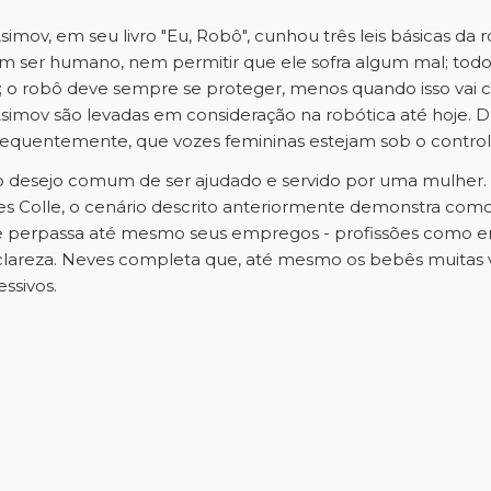
c Asimov, em seu livro "Eu, Robô", cunhou três leis básicas 
 um ser humano, nem permitir que ele sofra algum mal; tod
; o robô deve sempre se proteger, menos quando isso vai c
de Asimov são levadas em consideração na robótica até hoje. 
uentemente, que vozes femininas estejam sob o controle do
 o desejo comum de ser ajudado e servido por uma mulher
es Colle, o cenário descrito anteriormente demonstra co
 que perpassa até mesmo seus empregos - profissões como
clareza. Neves completa que, até mesmo os bebês muita
ssivos.