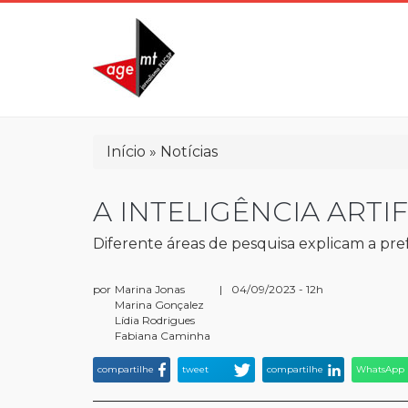
Pular
para
o
conteúdo
principal
Trilha
Início
Notícias
de
navegação
A INTELIGÊNCIA ARTI
Diferente áreas de pesquisa explicam a prefe
por
Marina Jonas
|
04/09/2023 - 12h
Marina Gonçalez
Lídia Rodrigues
Fabiana Caminha
compartilhe
tweet
compartilhe
WhatsApp