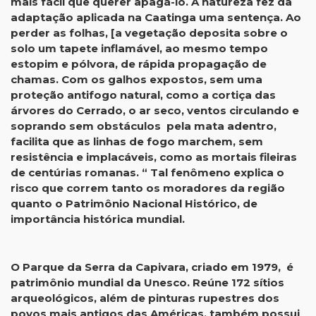
mais fácil que querer apagá-lo. A natureza fez da
adaptação aplicada na Caatinga uma sentença. Ao
perder as folhas, [a vegetação deposita sobre o
solo um tapete inflamável, ao mesmo tempo
estopim e pólvora, de rápida propagação de
chamas. Com os galhos expostos, sem uma
proteção antifogo natural, como a cortiça das
árvores do Cerrado, o ar seco, ventos circulando e
soprando sem obstáculos pela mata adentro,
facilita que as linhas de fogo marchem, sem
resistência e implacáveis, como as mortais fileiras
de centúrias romanas. “ Tal fenômeno explica o
risco que correm tanto os moradores da região
quanto o Patrimônio Nacional Histórico, de
importância histórica mundial.
O Parque da Serra da Capivara, criado em 1979, é
patrimônio mundial da Unesco. Reúne 172 sítios
arqueológicos, além de pinturas rupestres dos
povos mais antigos das Américas, também possui