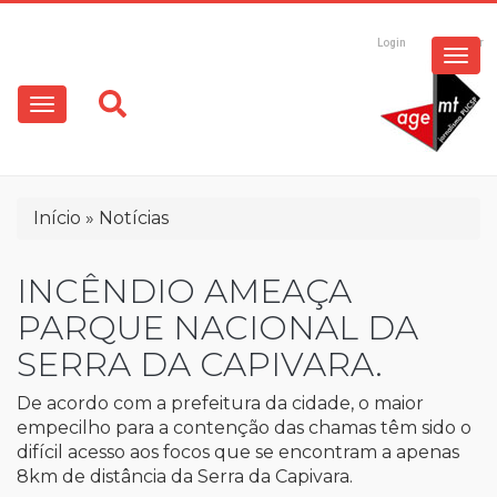
ESPECIAIS
Pular
para
Login
Registrar
o
MULTIMÍDIA
Main
conteúdo
principal
navigation
OPINIÃO
Trilha
Início
Notícias
de
navegação
INCÊNDIO AMEAÇA
PARQUE NACIONAL DA
SERRA DA CAPIVARA.
De acordo com a prefeitura da cidade, o maior
empecilho para a contenção das chamas têm sido o
difícil acesso aos focos que se encontram a apenas
8km de distância da Serra da Capivara.