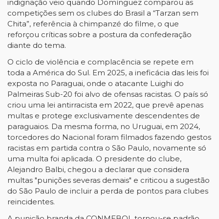
indignação veio quando Domínguez comparou as
competições sem os clubes do Brasil a “Tarzan sem
Chita”, referência à chimpanzé do filme, o que
reforçou críticas sobre a postura da confederação
diante do tema.
O ciclo de violência e complacência se repete em
toda a América do Sul. Em 2025, a ineficácia das leis foi
exposta no Paraguai, onde o atacante Luighi do
Palmeiras Sub-20 foi alvo de ofensas racistas. O país só
criou uma lei antirracista em 2022, que prevê apenas
multas e protege exclusivamente descendentes de
paraguaios. Da mesma forma, no Uruguai, em 2024,
torcedores do Nacional foram filmados fazendo gestos
racistas em partida contra o São Paulo, novamente só
uma multa foi aplicada. O presidente do clube,
Alejandro Balbi, chegou a declarar que considera
multas "punições severas demais" e criticou a sugestão
do São Paulo de incluir a perda de pontos para clubes
reincidentes.
A punição branda da CONMEBOL tornou-se padrão,