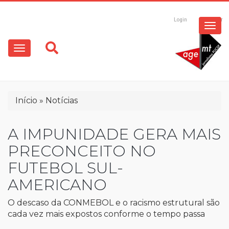
ESPECIAIS
Pular
para
Login
Registrar
o
MULTIMÍDIA
Main
conteúdo
principal
navigation
OPINIÃO
Trilha
Início
Notícias
de
navegação
A IMPUNIDADE GERA MAIS
PRECONCEITO NO
FUTEBOL SUL-
AMERICANO
O descaso da CONMEBOL e o racismo estrutural são
cada vez mais expostos conforme o tempo passa