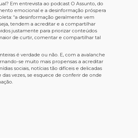
tual? Em
entrevista ao podcast O Assunto, do
cimento emocional e a desinformação próspera
pleta: “a desinformação geralmente vem
eja, tendem a acreditar e a compartilhar
vidos justamente para priorizar conteúdos
ior de curtir, comentar e compartilhar tal
nteiras é verdade ou não. E, com a avalanche
rnando-se muito mais propensas a acreditar
ias sociais, notícias tão difíceis e delicadas
 das vezes, se esquece de conferir de onde
mação.