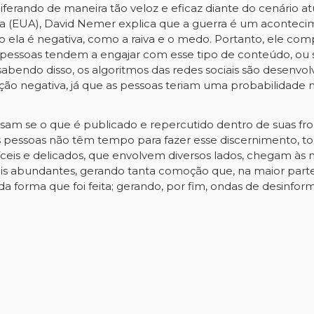
iferando de maneira tão veloz e eficaz diante do cenário a
ínia (EUA), David Nemer explica que a guerra é um aconte
ela é negativa, como a raiva e o medo. Portanto, ele com
 pessoas tendem a engajar com esse tipo de conteúdo, ou s
sabendo disso, os algoritmos das redes sociais são desenvol
o negativa, já que as pessoas teriam uma probabilidade ma
sam se o que é publicado e repercutido dentro de suas fro
 pessoas não têm tempo para fazer esse discernimento, to
ceis e delicados, que envolvem diversos lados, chegam às míd
s abundantes, gerando tanta comoção que, na maior parte
da forma que foi feita; gerando, por fim, ondas de desinfor