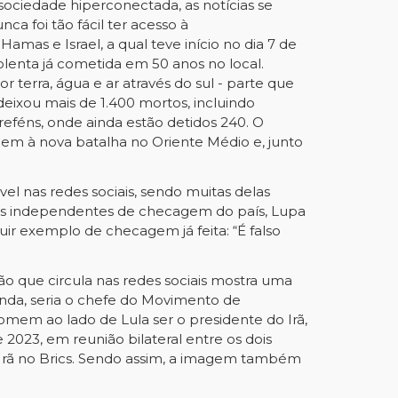
ociedade hiperconectada, as notícias se
a foi tão fácil ter acesso à
mas e Israel, a qual teve início no dia 7 de
olenta já cometida em 50 anos no local.
r terra, água e ar através do sul - parte que
deixou mais de 1.400 mortos, incluindo
reféns, onde ainda estão detidos 240. O
em à nova batalha no Oriente Médio e, junto
el nas redes sociais, sendo muitas delas
ias independentes de checagem do país, Lupa
guir exemplo de checagem já feita:
“É falso
ão que circula nas redes sociais mostra uma
nda, seria o chefe do Movimento de
homem ao lado de Lula ser o presidente do Irã,
e 2023, em reunião bilateral entre os dois
o Irã no Brics. Sendo assim, a imagem também