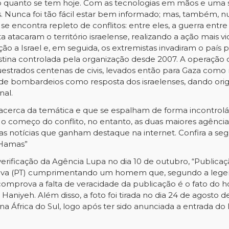
ão quanto se tem hoje. Com as tecnologias em mãos e uma s
Nunca foi tão fácil estar bem informado; mas, também, nunc
ncontra repleto de conflitos: entre eles, a guerra entre Ha
tacaram o território israelense, realizando a ação mais vi
o a Israel e, em seguida, os extremistas invadiram o país po
estina controlada pela organização desde 2007. A operação 
estrados centenas de civis, levados então para Gaza como 
de bombardeios como resposta dos israelenses, dando orig
nal.
acerca da temática e que se espalham de forma incontroláv
 o começo do conflito, no entanto, as duas maiores agênc
as notícias que ganham destaque na internet. Confira a se
 Hamas”
verificação da Agência Lupa
no dia 10 de outubro, “Publicaç
a Silva (PT) cumprimentando um homem que, segundo a lege
 comprova a falta de veracidade da publicação é o fato do 
Haniyeh. Além disso, a foto foi tirada no dia 24 de agosto d
a África do Sul, logo após ter sido anunciada a entrada d