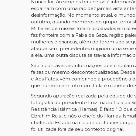
Nunca foi tão simples ter acesso à informaç
espalham com uma rapidez jamais vista antes. 
desinformação. No momento atual, o mundo se e
outubro, quando membros do grupo terrorista a
Milhares de mísseis foram disparados em direçã
faz fronteira com a Faixa de Gaza, região pal
mulheres e crianças, além de terem sido sequ
ataque sem precedentes originou uma série 
a ela, uma outra disputa se trava: a informacio
São incontáveis as informações que circulam 
falsas ou mesmo descontextualizadas. Desde
e Aos Fatos, vêm conferindo a procedência d
que homem em foto com Lula é o chefe do
Segundo apuração realizada pela equipe de
fotografia do presidente Luiz Inácio Lula d
Resistência Islâmica (Hamas). É falso.” O que
Ebrahim Raisi, e não o chefe do Hamas, Ismail 
chefes de Estado na cidade de Joanesburgo, n
foi utilizada fora de seu contexto original.