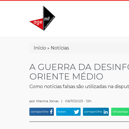
Pular
para
o
conteúdo
principal
Trilha
Início
Notícias
de
navegação
A GUERRA DA DESIN
ORIENTE MÉDIO
Como notícias falsas são utilizadas na dispu
por
Marina Jonas
|
06/11/2023 - 12h
compartilhe
tweet
compartilhe
WhatsApp