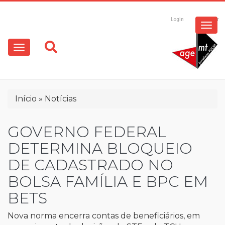
ESPECIAIS
Pular
para
Login
Registrar
o
MULTIMÍDIA
Main
conteúdo
principal
navigation
OPINIÃO
Trilha
Início
Notícias
de
navegação
GOVERNO FEDERAL
DETERMINA BLOQUEIO
DE CADASTRADO NO
BOLSA FAMÍLIA E BPC EM
BETS
Nova norma encerra contas de beneficiários, em