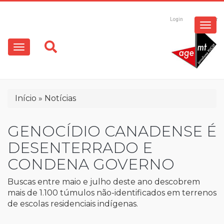
ESPECIAIS
Pular
para
Login
Registrar
o
MULTIMÍDIA
Main
conteúdo
principal
navigation
OPINIÃO
Trilha
Início
Notícias
de
navegação
GENOCÍDIO CANADENSE É
DESENTERRADO E
CONDENA GOVERNO
Buscas entre maio e julho deste ano descobrem
mais de 1.100 túmulos não-identificados em terrenos
de escolas residenciais indígenas.