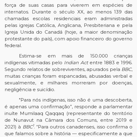
força de suas casas para viverem em espécies de
internatos. Durante o século XX, ao menos 139 das
chamadas escolas residenciais eram administradas
pelas igrejas Católica, Anglicana, Presbiteriana e pela
Igreja Unida do Canadá (hoje, a maior denominação
protestante do país), com apoio financeiro do governo
federal.
Estima-se em mais de 150.000 crianças
indígenas vitimadas pelo
Indian Act
entre 1883 e 1996.
Segundo relatos de sobreviventes, apurados pela
BBC
,
muitas crianças foram espancadas, abusadas verbal e
sexualmente, e milhares morreram por doenças,
negligência e suicídio.
"Para nós indígenas, isso não é uma descoberta,
é apenas uma confirmação”, responde a parlamentar
inuíte Mumilaaq Qaqqaq (representante do território
de Nunavut na Câmara dos Comuns, entre 2019 e
1
2021) à
BBC
. “Para outros canadenses, isso confirma o
que falamos sobre a história — especificamente a que