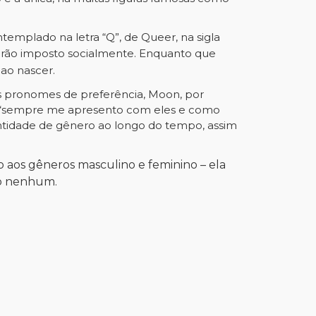
emplado na letra “Q”, de Queer, na sigla
drão imposto socialmente.
Enquanto que
o
ao nascer
.
s pronomes de preferência, Moon, por
s, “sempre me apresento com eles e como
dentidade de gênero ao longo do tempo, assim
 aos gêneros masculino e feminino – ela
ro nenhum.