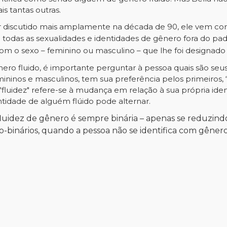
s tantas outras.
 discutido mais amplamente na década de 90, ele vem cont
odas as sexualidades e identidades de gênero fora do pa
 com
o sexo – feminino ou masculino –
que lhe foi
designad
ro fluido, é importante perguntar à pessoa quais são seu
ininos e masculinos, tem sua preferência pelos primeiro
a "fluidez" refere-se à mudança em relação à sua própria i
tidade de alguém flúido pode alternar.
uidez de gênero é sempre binária – apenas se reduzindo
binários, quando a pessoa não se identifica com gêne