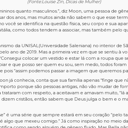
(Fonte:Louise Zin, Dicas de Mulher)
ninos quanto masculinos.”, diz Moon, uma pessoa de gênero
ssar dos anos, mas muitos ainda não sabem o que esse ter
o você se identifica na questão física, seu corpo e sua apar
enitália, como todos tendem a associar, mas também pelo q
nismo da UNISAL(Universidade Saleniana) no interior de S
 pelo ano de 2019. Mas a primeira vez em que se sentiu à 
“Consegui colocar um vestido e estar lá com a roupa que s
ar e que posso ser quem eu sou, sem medo, todos foram m
e pois “assim podemos passar a imagem que queremos par
on já conhecia, conta que sua família apenas “finge que
importo porque são pessoas antigas, não vão mudar de form
 a trataram com respeito, a aceitavam e amavam muito, “l
se dizem cristãos, então sabem que Deus julga o bem e o
 é uma série que sempre estará em seu coração “pelo tant
é algo que mexeu comigo.” Já como inspiração no meio das 
ifica como sendo alguém de gênero fluido. Mas Bella não 