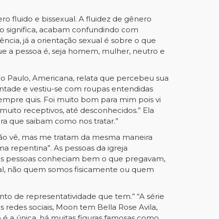
 fluido e bissexual. A fluidez de gênero
mo significa, acabam confundindo com
ência, já a orientação sexual é sobre o que
ue a pessoa é, seja homem, mulher, neutro e
ão Paulo, Americana, relata que percebeu sua
vontade e vestiu-se com roupas entendidas
empre quis. Foi muito bom para mim pois vi
uito receptivos, até desconhecidos.” Ela
a que saibam como nos tratar.”
 não vê, mas me tratam da mesma maneira
a repentina”. As pessoas da igreja
á as pessoas conheciam bem o que pregavam,
 mal, não quem somos fisicamente ou quem
o de representatividade que tem.” “A série
redes sociais, Moon tem Bella Rose Avila,
é a única, há muitas figuras famosas como