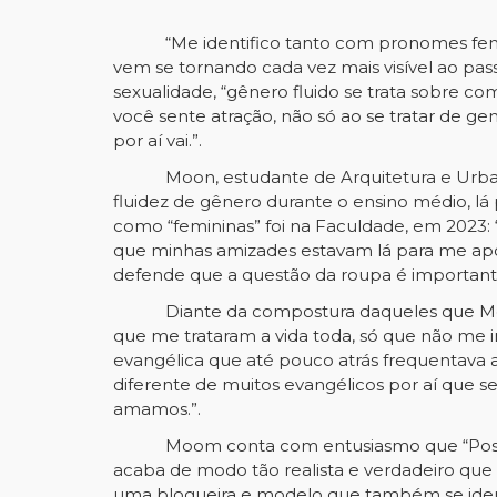
“Me identifico tanto com pronomes femi
vem se tornando cada vez mais visível ao pa
sexualidade, “gênero fluido se trata sobre com
você sente atração, não só ao se tratar de g
por aí vai.”.
Moon, estudante de Arquitetura e Urba
fluidez de gênero durante o ensino médio, lá
como “femininas” foi na Faculdade, em 2023: 
que minhas amizades estavam lá para me apoi
defende que a questão da roupa é important
Diante da compostura daqueles que Mo
que me trataram a vida toda, só que não me 
evangélica que até pouco atrás frequentava
diferente de muitos evangélicos por aí que 
amamos.”.
Moom conta com entusiasmo que “Pose”
acaba de modo tão realista e verdadeiro que 
uma blogueira e modelo que também se ident