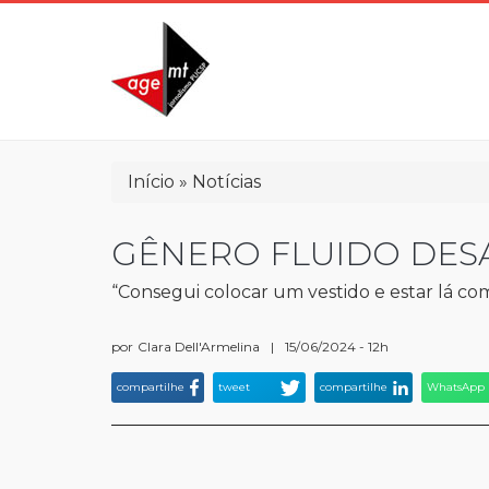
Pular
para
o
conteúdo
principal
Trilha
Início
Notícias
de
navegação
GÊNERO FLUIDO DES
“Consegui colocar um vestido e estar lá c
por
Clara Dell'Armelina
|
15/06/2024 - 12h
compartilhe
tweet
compartilhe
WhatsApp