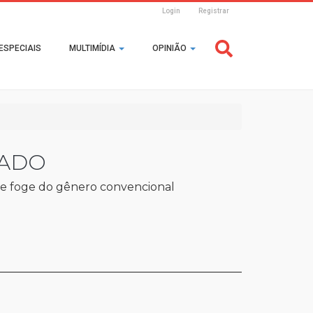
Login
Registrar
Header
ESPECIAIS
MULTIMÍDIA
OPINIÃO
Login
CADO
ue foge do gênero convencional