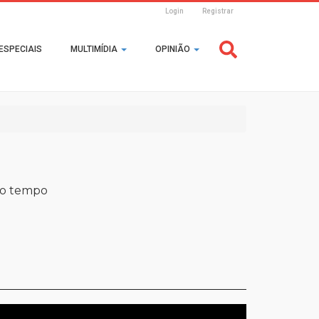
Login
Registrar
Header
ESPECIAIS
MULTIMÍDIA
OPINIÃO
Login
do tempo