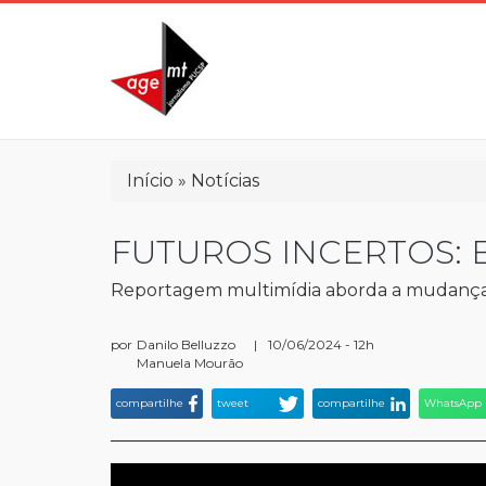
Pular
para
o
conteúdo
principal
Trilha
Início
Notícias
de
navegação
FUTUROS INCERTOS: 
Reportagem multimídia aborda a mudança 
por
Danilo Belluzzo
|
10/06/2024 - 12h
Manuela Mourão
compartilhe
tweet
compartilhe
WhatsApp