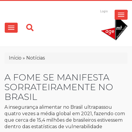
ESPECIAIS
Pular
para
Login
Registrar
o
MULTIMÍDIA
Main
conteúdo
principal
navigation
OPINIÃO
Trilha
Início
Notícias
de
navegação
A FOME SE MANIFESTA
SORRATEIRAMENTE NO
BRASIL
A insegurança alimentar no Brasil ultrapassou
quatro vezes a média global em 2021, fazendo com
que cerca de 15,4 milhões de brasileiros estivessem
dentro das estatísticas de vulnerabilidade