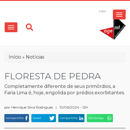
ESPECIAIS
Pular
para
Login
Registrar
o
MULTIMÍDIA
Main
conteúdo
principal
navigation
OPINIÃO
Trilha
Início
Notícias
de
navegação
FLORESTA DE PEDRA
Completamente diferente de seus primórdios, a
Faria Lima é, hoje, engolida por prédios exorbitantes.
por
Henrique Silva Rodrigues
|
10/06/2024 - 12h
compartilhe
tweet
compartilhe
WhatsApp