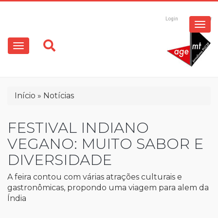
ESPECIAIS
Pular
para
Login
Registrar
o
MULTIMÍDIA
Main
conteúdo
principal
navigation
OPINIÃO
Trilha
Início
Notícias
de
navegação
FESTIVAL INDIANO
VEGANO: MUITO SABOR E
DIVERSIDADE
A feira contou com várias atrações culturais e
gastronômicas, propondo uma viagem para alem da
Índia