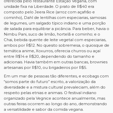
oferecida pelo restaurante Estação Vegana, com
unidade fixa na Liberdade. O prato de R$40 era
composto pelo Jeera Rice (arroz com açafrão e
cominho), Dahl de lentilhas com especiarias, samosas
de legumes, um salgado típico indiano e uma porção
de salada para equilibrar a picância. Para beber, havia o
Nimbu Pani, suco de limão, hortelã e cominho; e o
Chai, bebida quente de leite vegetal com especiarias,
ambos por R$12. No quesito sobremesa, o quiosque de
temática anime, Xoxurros, oferecia churros ou açaí
entre R$14 e R$20, dependendo do tamanho e
adicionais. Havia também em outras bancas, brownies
artesanais por R$10, ou brigadeiros por R$5.
Em um mar de pessoas tão diferentes, e ecobags com
“somos parte do futuro” escrito, a valorização da
diversidade e a mistura cultural prevaleciam, além do
respeito pelas etnias e animais. O festival indiano
organizado pela Vegnice acontece anualmente, mas
outras feiras ocorrem ao longo do ano, demonstrando
a versatilidade e sabor da comida vegana.