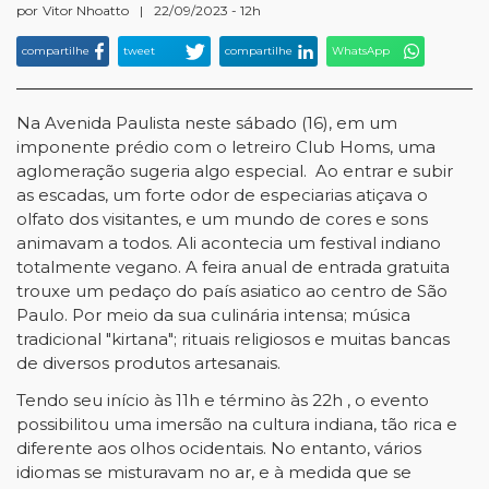
por
Vitor Nhoatto
|
22/09/2023 - 12h
compartilhe
tweet
compartilhe
WhatsApp
Na Avenida Paulista neste sábado (16), em um
imponente prédio com o letreiro Club Homs, uma
aglomeração sugeria algo especial. Ao entrar e subir
as escadas, um forte odor de especiarias atiçava o
olfato dos visitantes, e um mundo de cores e sons
animavam a todos. Ali acontecia um festival indiano
totalmente vegano. A feira anual de entrada gratuita
trouxe um pedaço do país asiatico ao centro de São
Paulo. Por meio da sua culinária intensa; música
tradicional "kirtana"; rituais religiosos e muitas bancas
de diversos produtos artesanais.
Tendo seu início às 11h e término às 22h , o evento
possibilitou uma imersão na cultura indiana, tão rica e
diferente aos olhos ocidentais. No entanto, vários
idiomas se misturavam no ar, e à medida que se