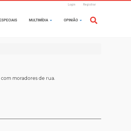
Login
Registrar
Header
ESPECIAIS
MULTIMÍDIA
OPINIÃO
Login
io com moradores de rua.