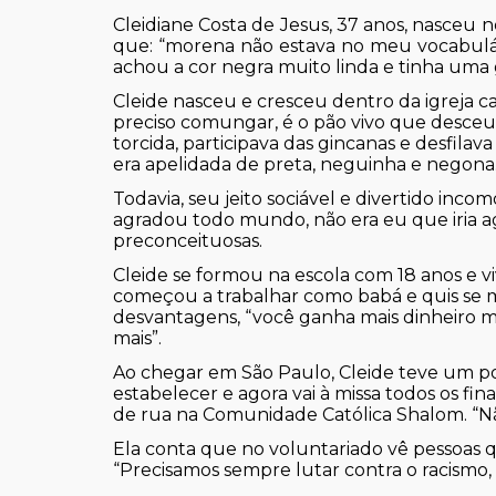
Cleidiane Costa de Jesus, 37 anos, nasceu 
que: “morena não estava no meu vocabul
achou a cor negra muito linda e tinha uma
Cleide nasceu e cresceu dentro da igreja ca
preciso comungar, é o pão vivo que desceu 
torcida, participava das gincanas e desfila
era apelidada de preta, neguinha e negona
Todavia, seu jeito sociável e divertido in
agradou todo mundo, não era eu que iria agra
preconceituosas.
Cleide se formou na escola com 18 anos e v
começou a trabalhar como babá e quis se m
desvantagens, “você ganha mais dinheiro ma
mais”.
Ao chegar em São Paulo, Cleide teve um po
estabelecer e agora vai à missa todos os f
de rua na Comunidade Católica Shalom. “Não 
Ela conta que no voluntariado vê pessoas 
“Precisamos sempre lutar contra o racismo,