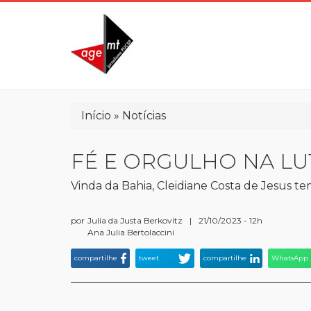
Pular
para
o
conteúdo
principal
Trilha
Início
Notícias
de
navegação
FÉ E ORGULHO NA LU
Vinda da Bahia, Cleidiane Costa de Jesus t
por
Julia da Justa Berkovitz
|
21/10/2023 - 12h
Ana Julia Bertolaccini
compartilhe
tweet
compartilhe
WhatsApp