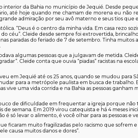
no interior da Bahia no município de Jequié. Desde peque
ário, até hoje quando me chamam de morena eu não re
 grande admiração por seu avô materno e seus tios que 
tólica. “Deus é o centro da minha vida. Em casa rezo sozi
do céu”. Cleide desde sempre foi extrovertida, brincalho
va nas paradas do feriado de 7 de setembro. Tinha muitos
.
comodava algumas pessoas que a julgavam de metida. Clei
dar”. Cleide conta que ouvia “piadas” racistas na escola,
iveu em Jequié até os 25 anos, quando se mudou para Sã
udar para a metrópole paulista em busca de trabalho. 
s vive uma vida corrida e na Bahia as pessoas ganham m
uco de dificuldade em frequentar a igreja porque não 
inais de semana. Em 2019 virou catequista e há 4 meses i
é só levar o alimento, é você olhar para as pessoas e ve
que ficaram muito fragilizadas pelo racismo que sofrem
 ele causa muitos danos e dores”.