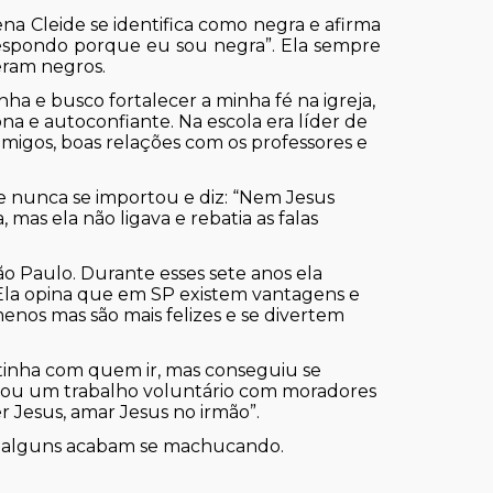
na Cleide se identifica como negra e afirma
spondo porque eu sou negra”. Ela sempre
eram negros.
nha e busco fortalecer a minha fé na igreja,
na e autoconfiante. Na escola era líder de
 amigos, boas relações com os professores e
de nunca se importou e diz: “Nem Jesus
 mas ela não ligava e rebatia as falas
o Paulo. Durante esses sete anos ela
Ela opina que em SP existem vantagens e
enos mas são mais felizes e se divertem
tinha com quem ir, mas conseguiu se
niciou um trabalho voluntário com moradores
r Jesus, amar Jesus no irmão”.
 e alguns acabam se machucando.