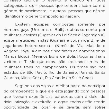
comissão técnica. O evento é dividido em duas
categorias, a cis – pessoas que se identificam com o
gênero de nascimento- e a trans -pessoas que não se
identificam o gênero imposto ao nascer-.
Existem equipes compostas somente por
homens gays (Unicorns e Bulls), outras somente por
mulheres lésbicas (Fugitivas da Lei Seca e Jogamiga A),
existem equipes mistas (Guarani e Jogamiga B) e de
jogadores heterossexuais (Nenê de Vila Matilde e
Reggae Boys). Além dos cinco times de homens trans,
Manda Buscá, Meninos Bons de Bola, Pogonas, Trans
United e T Mosqueteiros, não existindo times de
mulheres trans no campeonato. Os times são dos
estados de São Paulo, Rio de Janeiro, Paraná, Santa
Catarina, Minas Gerais, Rio Grande do Sul e Ceará.
Segundo dos Anjos, a melhor parte de participar
do campeonato é que ele está jogando com pessoas
que tiveram experiências parecidas com a dele, de
ridicularização e exclusão, e agora todos estão tendo
oportunidade de jogar e se divertir, sem sofrer