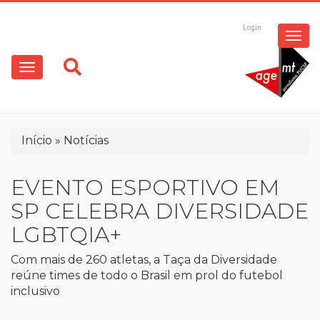
ESPECIAIS
Pular
para
Login
Registrar
o
MULTIMÍDIA
Main
conteúdo
principal
navigation
OPINIÃO
Trilha
Início
Notícias
de
navegação
EVENTO ESPORTIVO EM
SP CELEBRA DIVERSIDADE
LGBTQIA+
Com mais de 260 atletas, a Taça da Diversidade
reúne times de todo o Brasil em prol do futebol
inclusivo