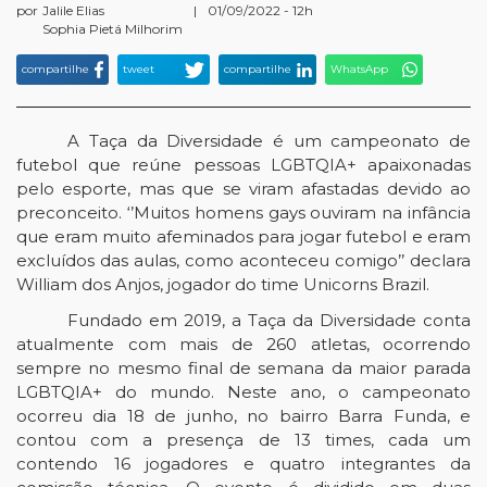
por
Jalile Elias
|
01/09/2022 - 12h
Sophia Pietá Milhorim
compartilhe
tweet
compartilhe
WhatsApp
A Taça da Diversidade é um campeonato de
futebol que reúne pessoas LGBTQIA+ apaixonadas
pelo esporte, mas que se viram afastadas devido ao
preconceito. ‘’Muitos homens gays ouviram na infância
que eram muito afeminados para jogar futebol e eram
excluídos das aulas, como aconteceu comigo’’ declara
William dos Anjos, jogador do time Unicorns Brazil.
Fundado em 2019, a Taça da Diversidade conta
atualmente com mais de 260 atletas, ocorrendo
sempre no mesmo final de semana da maior parada
LGBTQIA+ do mundo. Neste ano, o campeonato
ocorreu dia 18 de junho, no bairro Barra Funda, e
contou com a presença de 13 times, cada um
contendo 16 jogadores e quatro integrantes da