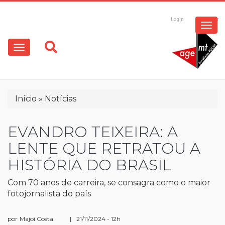
ESPECIAIS
Pular
para
Login
Registrar
o
MULTIMÍDIA
Main
conteúdo
principal
navigation
OPINIÃO
Trilha
Início
Notícias
de
navegação
EVANDRO TEIXEIRA: A
LENTE QUE RETRATOU A
HISTÓRIA DO BRASIL
Com 70 anos de carreira, se consagra como o maior
fotojornalista do país
por
Majoí Costa
|
21/11/2024 - 12h